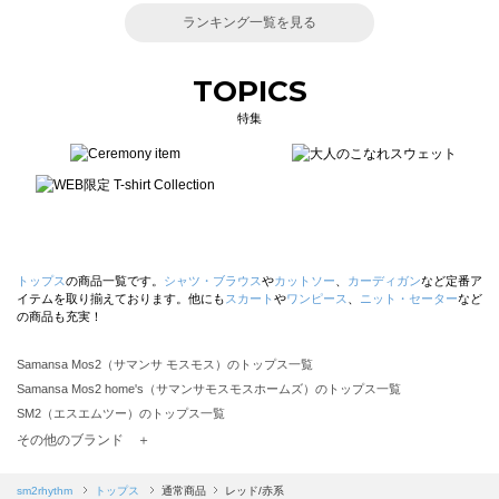
ランキング一覧を見る
TOPICS
特集
トップス
の商品一覧です。
シャツ・ブラウス
や
カットソー
、
カーディガン
など定番ア
イテムを取り揃えております。他にも
スカート
や
ワンピース
、
ニット・セーター
など
の商品も充実！
Samansa Mos2（サマンサ モスモス）のトップス一覧
Samansa Mos2 home's（サマンサモスモスホームズ）のトップス一覧
SM2（エスエムツー）のトップス一覧
TSUHARU by Samansa Mos2（ツハルバイサマンサモスモス）のトップス一覧
その他のブランド ＋
sm2rhythm（サマンサモスモス リズム）のトップス一覧
Samansa Mos2 blue（サマンサモスモス ブルー）のトップス一覧
sm2rhythm
トップス
通常商品
レッド/赤系