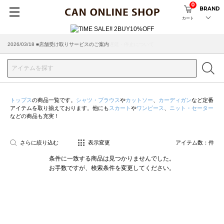
0
BRAND
カート
2026/03/18 ■店舗受け取りサービスのご案内
トップス
の商品一覧です。
シャツ・ブラウス
や
カットソー
、
カーディガン
など定番
アイテムを取り揃えております。他にも
スカート
や
ワンピース
、
ニット・セーター
などの商品も充実！
さらに絞り込む
表示変更
アイテム数：
件
条件に一致する商品は見つかりませんでした。
お手数ですが、検索条件を変更してください。