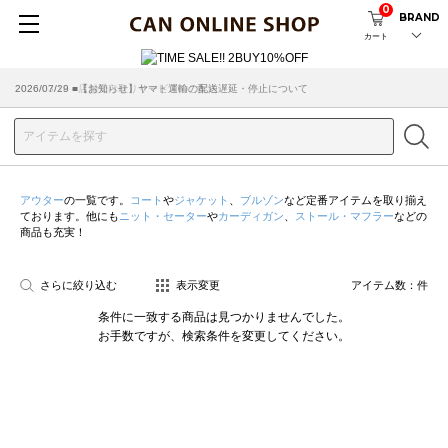
0
BRAND
カート
2026/07/29 ■【お知らせ】ヤマト運輸の配送遅延・停止について
2026/03/18 ■店舗受け取りサービスのご案内
アウター
の一覧です。
コート
や
ジャケット
、
ブルゾン
など定番アイテムを取り揃え
ております。他にも
ニット・セーター
や
カーディガン
、
ストール・マフラー
などの
商品も充実！
さらに絞り込む
表示変更
アイテム数：
件
条件に一致する商品は見つかりませんでした。
お手数ですが、検索条件を変更してください。