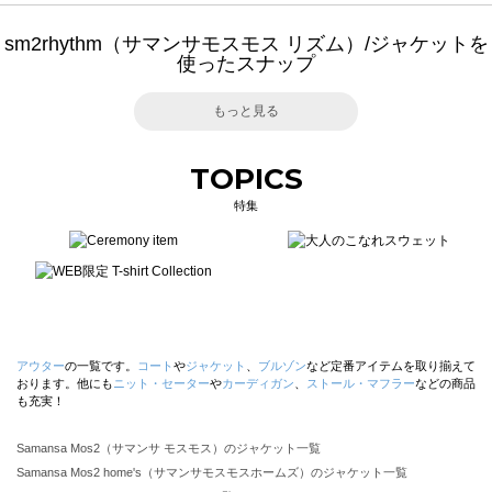
sm2rhythm（サマンサモスモス リズム）/ジャケットを
使ったスナップ
もっと見る
TOPICS
特集
アウター
の一覧です。
コート
や
ジャケット
、
ブルゾン
など定番アイテムを取り揃えて
おります。他にも
ニット・セーター
や
カーディガン
、
ストール・マフラー
などの商品
も充実！
Samansa Mos2（サマンサ モスモス）のジャケット一覧
Samansa Mos2 home's（サマンサモスモスホームズ）のジャケット一覧