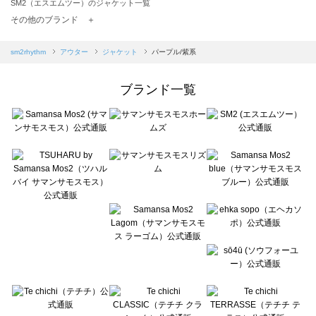
SM2（エスエムツー）のジャケット一覧
TSUHARU by Samansa Mos2（ツハルバイサマンサモスモス）のジャケット一覧
その他のブランド ＋
sm2rhythm（サマンサモスモス リズム）のジャケット一覧
Samansa Mos2 blue（サマンサモスモス ブルー）のジャケット一覧
sm2rhythm
アウター
ジャケット
パープル/紫系
Samansa Mos2 Lagom（サマンサモスモス ラーゴム）のジャケット一覧
ehka sopo（エヘカソポ）のジャケット一覧
ブランド一覧
sō4ū（ソウフォーユー）のジャケット一覧
Te chichi（テチチ）のジャケット一覧
Te chichi CLASSIC（テチチ クラシック）のジャケット一覧
Te chichi TERRASSE（テチチ テラス）のジャケット一覧
Lugnoncure（ルノンキュール）のジャケット一覧
BETTY'S BLUE（べティーズブルー）のジャケット一覧
Wpc.（ワールドパーティー）のジャケット一覧