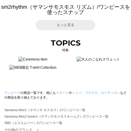
sm2rhythm（サマンサモスモス リズム）/ワンピースを
使ったスナップ
もっと見る
TOPICS
特集
ワンピース
の商品一覧です。他にも
スカート
や
シャツ・ブラウス
、
カーディガン
など
の商品を取り揃えております。
Samansa Mos2（サマンサ モスモス）のワンピース一覧
Samansa Mos2 home's（サマンサモスモスホームズ）のワンピース一覧
SM2（エスエムツー）のワンピース一覧
TSUHARU by Samansa Mos2（ツハルバイサマンサモスモス）のワンピース一覧
その他のブランド ＋