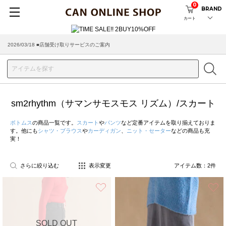
0
BRAND
カート
2026/03/18 ■店舗受け取りサービスのご案内
sm2rhythm（サマンサモスモス リズム）/スカート
ボトムス
の商品一覧です。
スカート
や
パンツ
など定番アイテムを取り揃えておりま
す。他にも
シャツ・ブラウス
や
カーディガン
、
ニット・セーター
などの商品も充
実！
さらに絞り込む
表示変更
アイテム数：
2
件
お気に入り
SOLD OUT