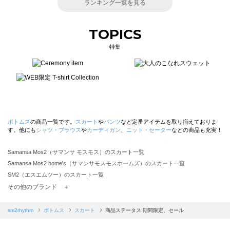
ランキング一覧を見る
TOPICS
特集
ボトムス
の商品一覧です。
スカート
や
パンツ
など定番アイテムを取り揃えておりま
す。他にも
シャツ・ブラウス
や
カーディガン
、
ニット・セーター
などの商品も充実！
Samansa Mos2（サマンサ モスモス）のスカート一覧
Samansa Mos2 home's（サマンサモスモスホームズ）のスカート一覧
SM2（エスエムツー）のスカート一覧
TSUHARU by Samansa Mos2（ツハルバイサマンサモスモス）のスカート一覧
その他のブランド ＋
sm2rhythm（サマンサモスモス リズム）のスカート一覧
Samansa Mos2 blue（サマンサモスモス ブルー）のスカート一覧
sm2rhythm
ボトムス
スカート
商品ステータス:期間限定、セール
Samansa Mos2 Lagom（サマンサモスモス ラーゴム）のスカート一覧