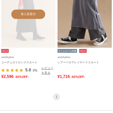
再入荷受付
SALE
タイムセール対象
SALE
sm2rhythm
sm2rhythm
コーデュロイロングスカート
シアーベロアレイヤードスカート
レビュー
5.0
（1）
を見る
¥2,596
¥1,716
-60%OFF-
-60%OFF-
1