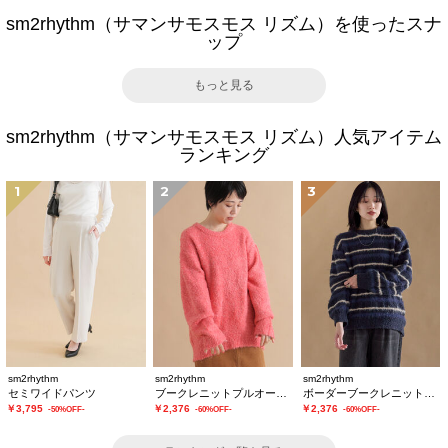
sm2rhythm（サマンサモスモス リズム）を使ったスナ
ップ
もっと見る
sm2rhythm（サマンサモスモス リズム）人気アイテム
ランキング
1
2
3
sm2rhythm
sm2rhythm
sm2rhythm
セミワイドパンツ
ブークレニットプルオーバー
ボーダーブークレニットプルオーバー
￥3,795
￥2,376
￥2,376
-50%OFF-
-60%OFF-
-60%OFF-