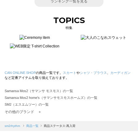
ランキング一覧を見る
TOPICS
特集
CAN ONLINE SHOP
の商品一覧です。
スカート
や
シャツ・ブラウス
、
カーディガン
など定番アイテムを取り揃えております。
Samansa Mos2（サマンサ モスモス）の一覧
Samansa Mos2 home's（サマンサモスモスホームズ）の一覧
SM2（エスエムツー）の一覧
TSUHARU by Samansa Mos2（ツハルバイサマンサモスモス）の一覧
その他のブランド ＋
sm2rhythm（サマンサモスモス リズム）の一覧
Samansa Mos2 blue（サマンサモスモス ブルー）の一覧
sm2rhythm
商品一覧
商品ステータス:再入荷
Samansa Mos2 Lagom（サマンサモスモス ラーゴム）の一覧