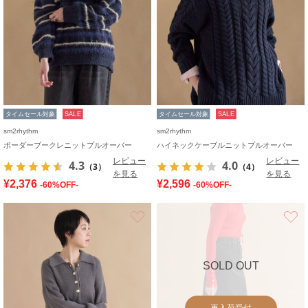
タイムセール対象
SALE
タイムセール対象
SALE
sm2rhythm
sm2rhythm
ボーダーブークレニットプルオーバー
ハイネックケーブルニットプルオーバー
レビュー
レビュー
4.3
4.0
（3）
（4）
を見る
を見る
¥2,376
¥2,596
-60%OFF-
-60%OFF-
お気に入り
SOLD OUT
再入荷受付