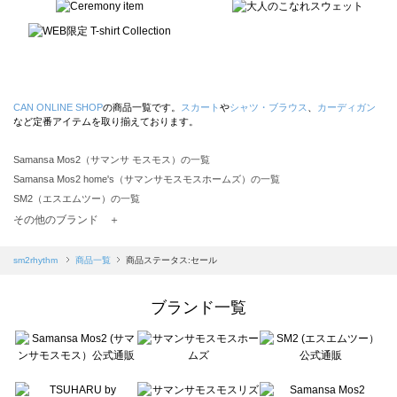
CAN ONLINE SHOP
の商品一覧です。
スカート
や
シャツ・ブラウス
、
カーディガン
など定番アイテムを取り揃えております。
Samansa Mos2（サマンサ モスモス）の一覧
Samansa Mos2 home's（サマンサモスモスホームズ）の一覧
SM2（エスエムツー）の一覧
TSUHARU by Samansa Mos2（ツハルバイサマンサモスモス）の一覧
その他のブランド ＋
sm2rhythm（サマンサモスモス リズム）の一覧
Samansa Mos2 blue（サマンサモスモス ブルー）の一覧
sm2rhythm
商品一覧
商品ステータス:セール
Samansa Mos2 Lagom（サマンサモスモス ラーゴム）の一覧
ehka sopo（エヘカソポ）の一覧
ブランド一覧
sō4ū（ソウフォーユー）の一覧
Te chichi（テチチ）の一覧
Te chichi CLASSIC（テチチ クラシック）の一覧
Te chichi TERRASSE（テチチ テラス）の一覧
Lugnoncure（ルノンキュール）の一覧