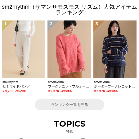
sm2rhythm（サマンサモスモス リズム）人気アイテム
ランキング
1
2
3
sm2rhythm
sm2rhythm
sm2rhythm
セミワイドパンツ
ブークレニットプルオーバー
ボーダーブークレニットプルオーバー
￥3,795
￥2,376
￥2,376
-50%OFF-
-60%OFF-
-60%OFF-
ランキング一覧を見る
TOPICS
特集