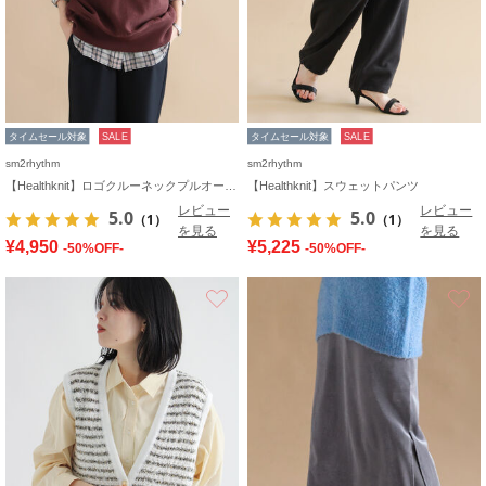
タイムセール対象
SALE
タイムセール対象
SALE
sm2rhythm
sm2rhythm
【Healthknit】ロゴクルーネックプルオーバー
【Healthknit】スウェットパンツ
レビュー
レビュー
5.0
5.0
（1）
（1）
を見る
を見る
¥4,950
¥5,225
-50%OFF-
-50%OFF-
お気に入り