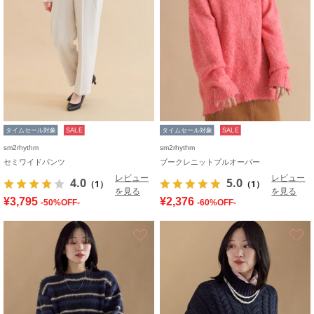
タイムセール対象
SALE
タイムセール対象
SALE
sm2rhythm
sm2rhythm
セミワイドパンツ
ブークレニットプルオーバー
レビュー
レビュー
4.0
5.0
（1）
（1）
を見る
を見る
¥3,795
¥2,376
-50%OFF-
-60%OFF-
お気に入り