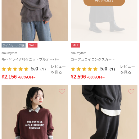
タイムセール対象
SALE
SALE
sm2rhythm
sm2rhythm
モヘヤライク衿付ニットプルオーバー
コーデュロイロングスカート
レビュー
レビュー
5.0
5.0
（1）
（1）
を見る
を見る
¥2,156
¥2,596
-60%OFF-
-60%OFF-
お気に入り