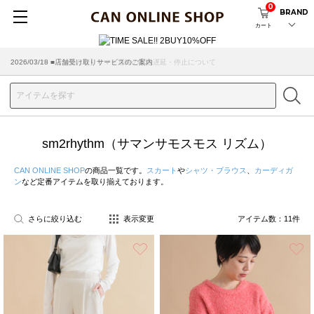
0
BRAND
カート
2026/03/18 ■店舗受け取りサービスのご案内
sm2rhythm（サマンサモスモス リズム）
CAN ONLINE SHOP
の商品一覧です。
スカート
や
シャツ・ブラウス
、
カーディガ
ン
など定番アイテムを取り揃えております。
さらに絞り込む
表示変更
アイテム数：
11
件
お気に入り