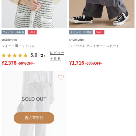
タイムセール対象
SALE
タイムセール対象
SALE
sm2rhythm
sm2rhythm
ツイード風ニットジレ
シアーベロアレイヤードスカート
レビュー
5.0
（2）
を見る
¥2,376
¥1,716
-60%OFF-
-60%OFF-
お気に入り
SOLD OUT
再入荷受付