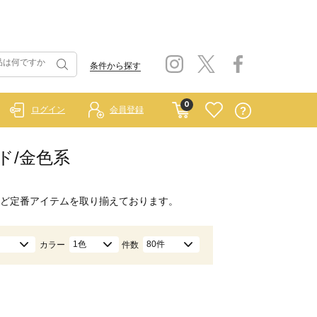
条件から探す
0
ログイン
会員登録
ルド/金色系
ど定番アイテムを取り揃えております。
1色
80件
カラー
件数