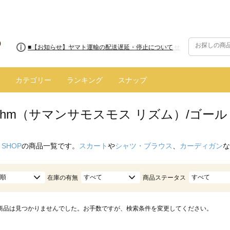
■8/13(木)AM2:00～サイトメンテナンス実施のお知らせ
カテゴリー
ランキング
スナップ
hythm（サマンサモスモス リズム）/ゴー
 SHOP
の商品一覧です。
スカート
や
シャツ・ブラウス
、
カーディガン
な
順
すべて
すべて
在庫の有無
商品ステータス
商品は見つかりませんでした。お手数ですが、検索条件を変更してください。