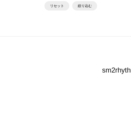
リセット
絞り込む
sm2r