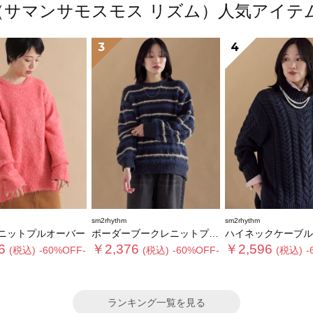
thm（サマンサモスモス リズム）人気アイ
3
4
sm2rhythm
sm2rhythm
ニットプルオーバー
ボーダーブークレニットプルオーバー
ハイネックケーブルニットプ
6
￥2,376
￥2,596
(税込)
-60%OFF-
(税込)
-60%OFF-
(税込)
-
ランキング一覧を見る