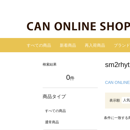
すべての商品
新着商品
再入荷商品
ブランド
sm2r
検索結果
0
件
CAN ONLINE
商品タイプ
人気
表示順
すべての商品
条件に一致する
通常商品