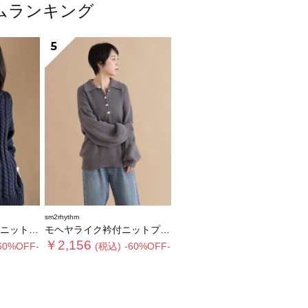
テムランキング
5
sm2rhythm
ルオーバー
モヘヤライク衿付ニットプルオーバー
￥2,156
60%OFF-
(税込)
-60%OFF-