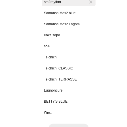
sm2rhythm
Samansa Mos2 blue
Samansa Mos2 Lagom
ehka sopo
sō4ū
Te chichi
Te chichi CLASSIC
Te chichi TERRASSE
Lugnoncure
BETTY'S BLUE
Wpc.