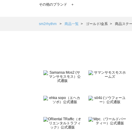
TSUHARU by Samansa Mos2（ツハルバイサマンサモ
その他のブランド ＋
sm2rhythm（サマンサモスモス リズム）の一覧
Samansa Mos2 blue（サマンサモスモス ブルー）の一覧
Samansa Mos2 Lagom（サマンサモスモス ラーゴム）の
sm2rhythm
商品一覧
ゴールド/金系
商品ステー
ehka sopo（エヘカソポ）の一覧
sō4ū（ソウフォーユー）の一覧
Te chichi（テチチ）の一覧
Te chichi CLASSIC（テチチ クラシック）の一覧
Te chichi TERRASSE（テチチ テラス）の一覧
Lugnoncure（ルノンキュール）の一覧
BETTY'S BLUE（べティーズブルー）の一覧
Wpc.（ワールドパーティー）の一覧