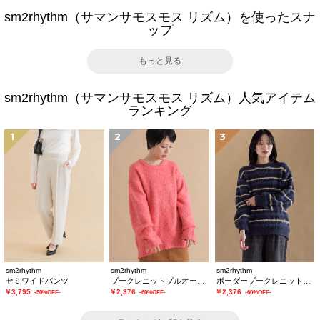
sm2rhythm（サマンサモスモス リズム）を使ったスナ
ップ
もっと見る
sm2rhythm（サマンサモスモス リズム）人気アイテム
ランキング
1
2
3
sm2rhythm
sm2rhythm
sm2rhythm
セミワイドパンツ
ブークレニットプルオーバー
ボーダーブークレニットプルオーバー
￥3,795
￥2,376
￥2,376
-50%OFF-
-60%OFF-
-60%OFF-