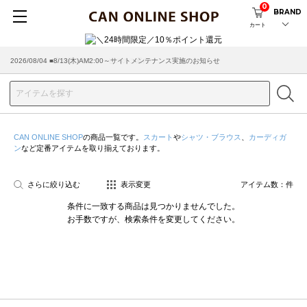
0
BRAND
カート
2026/08/04 ■8/13(木)AM2:00～サイトメンテナンス実施のお知らせ
CAN ONLINE SHOP
の商品一覧です。
スカート
や
シャツ・ブラウス
、
カーディガ
ン
など定番アイテムを取り揃えております。
さらに絞り込む
表示変更
アイテム数：
件
条件に一致する商品は見つかりませんでした。
お手数ですが、検索条件を変更してください。