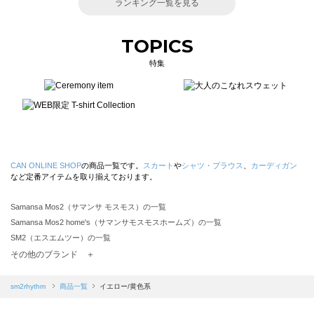
ランキング一覧を見る
TOPICS
特集
CAN ONLINE SHOP
の商品一覧です。
スカート
や
シャツ・ブラウス
、
カーディガン
など定番アイテムを取り揃えております。
Samansa Mos2（サマンサ モスモス）の一覧
Samansa Mos2 home's（サマンサモスモスホームズ）の一覧
SM2（エスエムツー）の一覧
TSUHARU by Samansa Mos2（ツハルバイサマンサモスモス）の一覧
その他のブランド ＋
sm2rhythm（サマンサモスモス リズム）の一覧
Samansa Mos2 blue（サマンサモスモス ブルー）の一覧
sm2rhythm
商品一覧
イエロー/黄色系
Samansa Mos2 Lagom（サマンサモスモス ラーゴム）の一覧