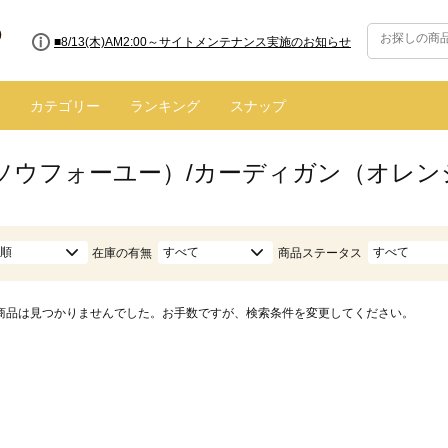
■8/13(木)AM2:00～サイトメンテナンス実施のお知らせ
■【お知らせ】ヤマト運輸の配送遅延・停止について
カテゴリー
ランキング
スナップ
ū（ソウフォーユー）/カーディガン（オレン
順
すべて
すべて
在庫の有無
商品ステータス
商品は見つかりませんでした。お手数ですが、検索条件を変更してください。