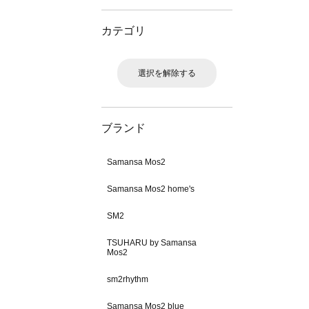
カテゴリ
選択を解除する
ブランド
Samansa Mos2
Samansa Mos2 home's
SM2
TSUHARU by Samansa
Mos2
sm2rhythm
Samansa Mos2 blue