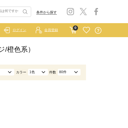
条件から探す
0
ログイン
会員登録
ジ/橙色系）
1色
80件
カラー
件数