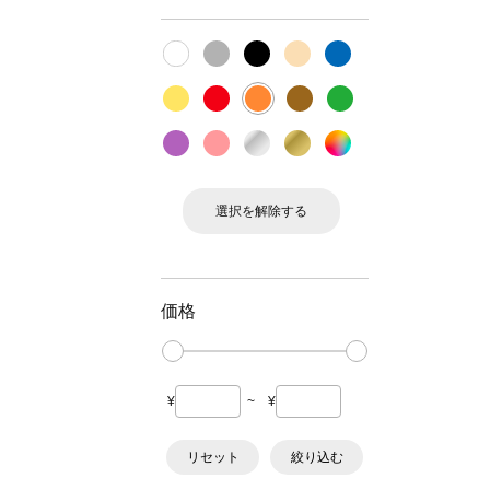
選択を解除する
価格
¥
~
¥
リセット
絞り込む