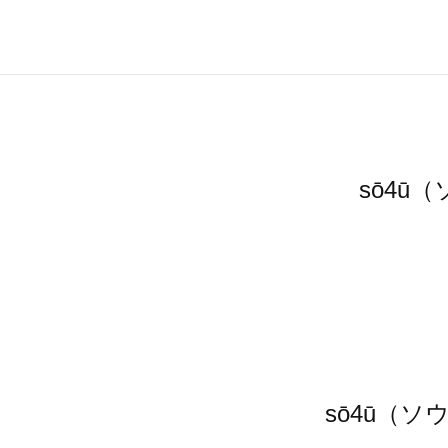
sō4
sō4ū（