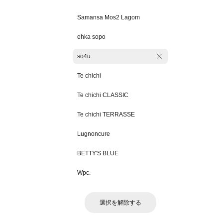
Samansa Mos2 Lagom
ehka sopo
sō4ū
Te chichi
Te chichi CLASSIC
Te chichi TERRASSE
Lugnoncure
BETTY'S BLUE
Wpc.
選択を解除する