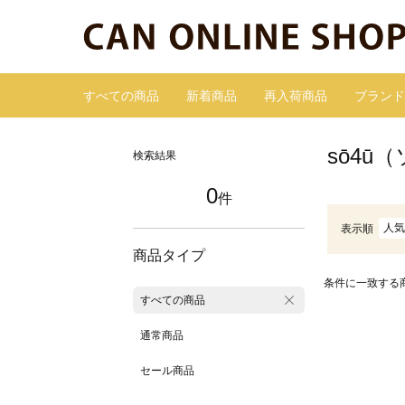
すべての商品
新着商品
再入荷商品
ブランド
sō4
検索結果
0
件
人気
表示順
商品タイプ
条件に一致する
すべての商品
通常商品
セール商品