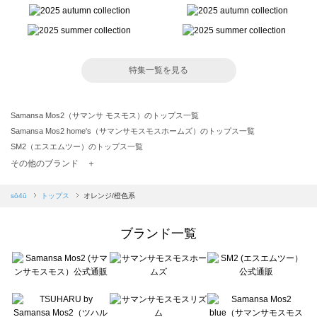
特集一覧を見る
Samansa Mos2（サマンサ モスモス）のトップス一覧
Samansa Mos2 home's（サマンサモスモスホームズ）のトップス一覧
SM2（エスエムツー）のトップス一覧
TSUHARU by Samansa Mos2（ツハルバイサマンサモスモス）のトップス一覧
その他のブランド ＋
sm2rhythm（サマンサモスモス リズム）のトップス一覧
Samansa Mos2 blue（サマンサモスモス ブルー）のトップス一覧
sō4ū
トップス
オレンジ/橙色系
Samansa Mos2 Lagom（サマンサモスモス ラーゴム）のトップス一覧
ehka sopo（エヘカソポ）のトップス一覧
ブランド一覧
sō4ū（ソウフォーユー）のトップス一覧
Te chichi（テチチ）のトップス一覧
Te chichi CLASSIC（テチチ クラシック）のトップス一覧
Te chichi TERRASSE（テチチ テラス）のトップス一覧
Lugnoncure（ルノンキュール）のトップス一覧