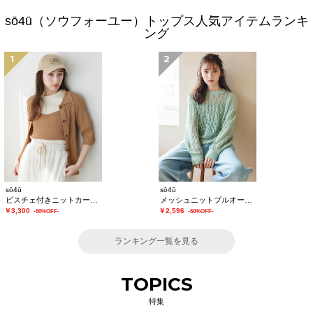
sō4ū（ソウフォーユー）トップス人気アイテムランキ
ング
1
2
sō4ū
sō4ū
ビスチェ付きニットカーディガン
メッシュニットプルオーバー
￥3,300
￥2,596
-60%OFF-
-60%OFF-
ランキング一覧を見る
TOPICS
特集