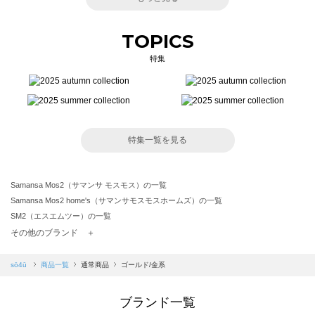
TOPICS
特集
特集一覧を見る
Samansa Mos2（サマンサ モスモス）の一覧
Samansa Mos2 home's（サマンサモスモスホームズ）の一覧
SM2（エスエムツー）の一覧
TSUHARU by Samansa Mos2（ツハルバイサマンサモスモス）の一覧
その他のブランド ＋
sm2rhythm（サマンサモスモス リズム）の一覧
Samansa Mos2 blue（サマンサモスモス ブルー）の一覧
sō4ū
商品一覧
通常商品
ゴールド/金系
Samansa Mos2 Lagom（サマンサモスモス ラーゴム）の一覧
ehka sopo（エヘカソポ）の一覧
ブランド一覧
sō4ū（ソウフォーユー）の一覧