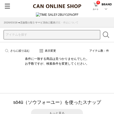
0
BRAND
カート
2026/07/29 ■【お知らせ】ヤマト運輸の配送遅延・停止について
2026/03/18 ■店舗受け取りサービスのご案内
さらに絞り込む
表示変更
アイテム数：
件
条件に一致する商品は見つかりませんでした。
お手数ですが、検索条件を変更してください。
sō4ū（ソウフォーユー）を使ったスナップ
もっと見る