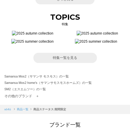
TOPICS
特集
特集一覧を見る
Samansa Mos2（サマンサ モスモス）の一覧
Samansa Mos2 home's（サマンサモスモスホームズ）の一覧
SM2（エスエムツー）の一覧
TSUHARU by Samansa Mos2（ツハルバイサマンサモスモス）の一覧
その他のブランド ＋
sm2rhythm（サマンサモスモス リズム）の一覧
Samansa Mos2 blue（サマンサモスモス ブルー）の一覧
sō4ū
商品一覧
商品ステータス:期間限定
Samansa Mos2 Lagom（サマンサモスモス ラーゴム）の一覧
ehka sopo（エヘカソポ）の一覧
ブランド一覧
sō4ū（ソウフォーユー）の一覧