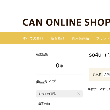
すべての商品
新着商品
再入荷商品
ブランド
sō4ū
検索結果
0
件
人気
表示順
商品タイプ
条件に一致する
すべての商品
通常商品