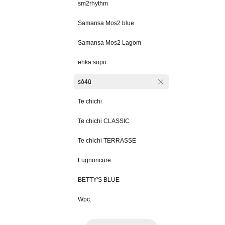
sm2rhythm
Samansa Mos2 blue
Samansa Mos2 Lagom
ehka sopo
sō4ū
Te chichi
Te chichi CLASSIC
Te chichi TERRASSE
Lugnoncure
BETTY'S BLUE
Wpc.