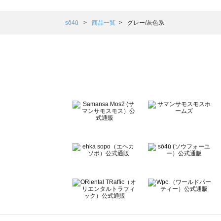
Samansa Mos2 blue（サマンサモスモス ブルー）の一覧
Samansa Mos2 Lagom（サマンサモスモス ラーゴム）の
sō4ū
商品一覧
グレー/灰色系
ehka sopo（エヘカソポ）の一覧
sō4ū（ソウフォーユー）の一覧
Te chichi（テチチ）の一覧
Te chichi CLASSIC（テチチ クラシック）の一覧
Te chichi TERRASSE（テチチ テラス）の一覧
Lugnoncure（ルノンキュール）の一覧
BETTY'S BLUE（べティーズブルー）の一覧
Wpc.（ワールドパーティー）の一覧