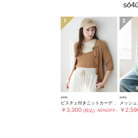
sō
1
2
sō4ū
sō4ū
ビスチェ付きニットカーディガン
メッシュ
￥3,300
￥2,59
(税込)
-60%OFF-