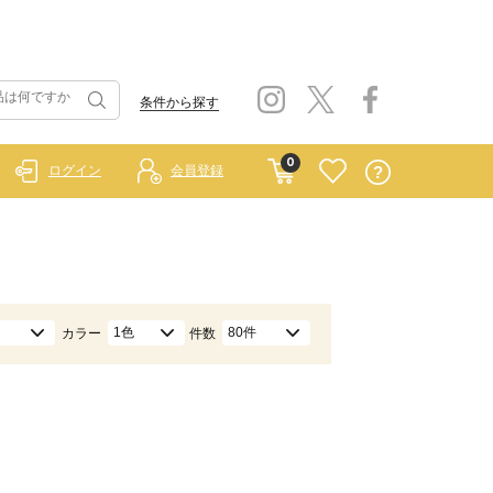
条件から探す
0
ログイン
会員登録
1色
80件
カラー
件数