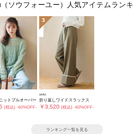
4ū（ソウフォーユー）人気アイテムラン
3
sō4ū
ニットプルオーバー
折り返しワイドスラックス
6
￥3,520
(税込)
-60%OFF-
(税込)
-60%OFF-
ランキング一覧を見る