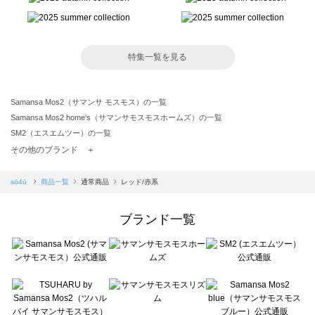
特集一覧を見る
Samansa Mos2（サマンサ モスモス）の一覧
Samansa Mos2 home's（サマンサモスモスホームズ）の一覧
SM2（エスエムツー）の一覧
TSUHARU by Samansa Mos2（ツハルバイサマンサモスモス）の一覧
その他のブランド ＋
sm2rhythm（サマンサモスモス リズム）の一覧
Samansa Mos2 blue（サマンサモスモス ブルー）の一覧
sō4ū
商品一覧
通常商品
レッド/赤系
Samansa Mos2 Lagom（サマンサモスモス ラーゴム）の一覧
ehka sopo（エヘカソポ）の一覧
ブランド一覧
sō4ū（ソウフォーユー）の一覧
Te chichi（テチチ）の一覧
Te chichi CLASSIC（テチチ クラシック）の一覧
Te chichi TERRASSE（テチチ テラス）の一覧
Lugnoncure（ルノンキュール）の一覧
BETTY'S BLUE（べティーズブルー）の一覧