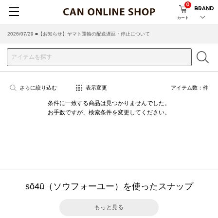
0
BRAND
カート
2026/07/29 ■【お知らせ】ヤマト運輸の配送遅延・停止について
2026/03/18 ■店舗受け取りサービスのご案内
さらに絞り込む
表示変更
アイテム数：
件
条件に一致する商品は見つかりませんでした。
お手数ですが、検索条件を変更してください。
sō4ū（ソウフォーユー）を使ったスナップ
もっと見る