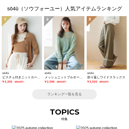
sō4ū（ソウフォーユー）人気アイテムランキング
1
2
3
sō4ū
sō4ū
sō4ū
ビスチェ付きニットカーディガン
メッシュニットプルオーバー
折り返しワイドスラックス
￥3,300
￥2,596
￥3,520
-60%OFF-
-60%OFF-
-60%OFF-
ランキング一覧を見る
TOPICS
特集