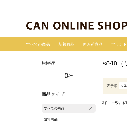
すべての商品
新着商品
再入荷商品
ブランド
sō4ū
検索結果
0
件
人気
表示順
商品タイプ
条件に一致する
すべての商品
通常商品