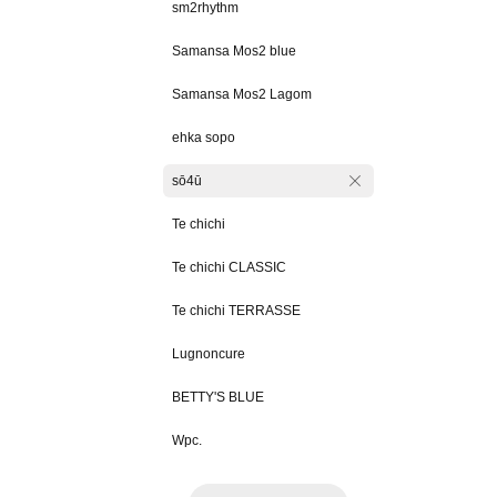
sm2rhythm
Samansa Mos2 blue
Samansa Mos2 Lagom
ehka sopo
sō4ū
Te chichi
Te chichi CLASSIC
Te chichi TERRASSE
Lugnoncure
BETTY'S BLUE
Wpc.