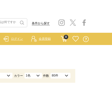
条件から探す
0
ログイン
会員登録
1色
80件
カラー
件数