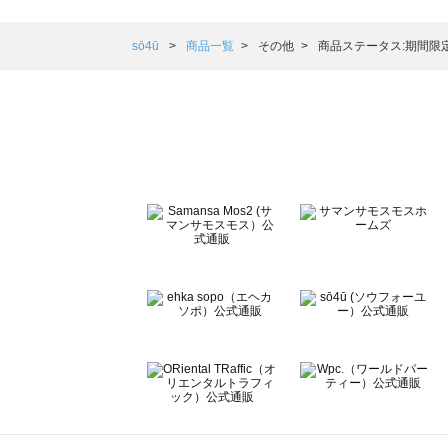
Samansa Mos2 blue（サマンサモスモス ブルー）の一覧
Samansa Mos2 Lagom（サマンサモスモス ラーゴム）の
sō4ū
商品一覧
その他
商品ステータス:期間限
ehka sopo（エヘカソポ）の一覧
sō4ū（ソウフォーユー）の一覧
Te chichi（テチチ）の一覧
Te chichi CLASSIC（テチチ クラシック）の一覧
Te chichi TERRASSE（テチチ テラス）の一覧
Lugnoncure（ルノンキュール）の一覧
BETTY'S BLUE（べティーズブルー）の一覧
Wpc.（ワールドパーティー）の一覧