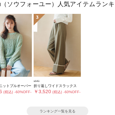
4ū（ソウフォーユー）人気アイテムラン
3
sō4ū
ニットプルオーバー
折り返しワイドスラックス
6
￥3,520
(税込)
-60%OFF-
(税込)
-60%OFF-
ランキング一覧を見る