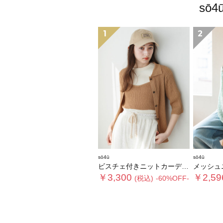
sō
1
2
sō4ū
sō4ū
ビスチェ付きニットカーディガン
メッシュ
￥3,300
￥2,59
(税込)
-60%OFF-