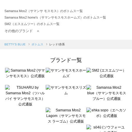
Samansa Mos2（サマンサ モスモス）のボトムス一覧
Samansa Mos2 home's（サマンサモスモスホームズ）のボトムス一覧
SM2（エスエムツー）のボトムス一覧
TSUHARU by Samansa Mos2（ツハルバイサマンサモスモス）のボトムス一覧
その他のブランド ＋
sm2rhythm（サマンサモスモス リズム）のボトムス一覧
Samansa Mos2 blue（サマンサモスモス ブルー）のボトムス一覧
BETTY'S BLUE
ボトムス
レッド/赤系
Samansa Mos2 Lagom（サマンサモスモス ラーゴム）のボトムス一覧
ehka sopo（エヘカソポ）のボトムス一覧
ブランド一覧
sō4ū（ソウフォーユー）のボトムス一覧
Te chichi（テチチ）のボトムス一覧
Te chichi CLASSIC（テチチ クラシック）のボトムス一覧
Te chichi TERRASSE（テチチ テラス）のボトムス一覧
Lugnoncure（ルノンキュール）のボトムス一覧
BETTY'S BLUE（べティーズブルー）のボトムス一覧
Wpc.（ワールドパーティー）のボトムス一覧