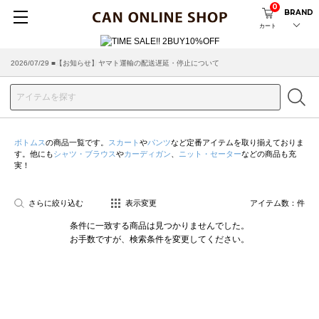
0
BRAND
カート
2026/07/29 ■【お知らせ】ヤマト運輸の配送遅延・停止について
2026/03/18 ■店舗受け取りサービスのご案内
ボトムス
の商品一覧です。
スカート
や
パンツ
など定番アイテムを取り揃えておりま
す。他にも
シャツ・ブラウス
や
カーディガン
、
ニット・セーター
などの商品も充
実！
さらに絞り込む
表示変更
アイテム数：
件
条件に一致する商品は見つかりませんでした。
お手数ですが、検索条件を変更してください。