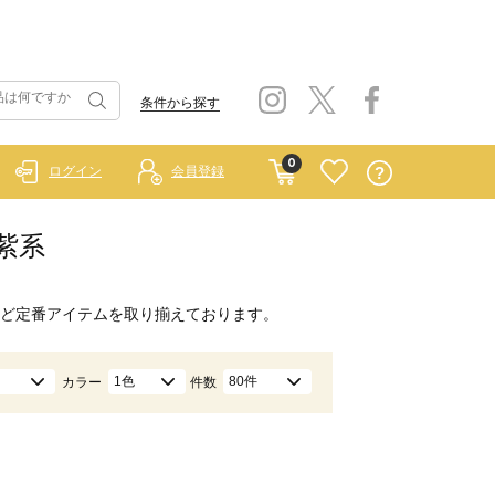
条件から探す
0
ログイン
会員登録
/紫系
ど定番アイテムを取り揃えております。
1色
80件
カラー
件数