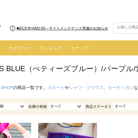
■8/13(木)AM2:00～サイトメンテナンス実施のお知らせ
カテゴリー
ランキング
スナップ
Y'S BLUE（べティーズブルー）/パープル
 SHOP
の商品一覧です。
スカート
や
シャツ・ブラウス
、
カーディガン
な
順
すべて
すべて
在庫の有無
商品ステータス
お気に入り
お気に入り