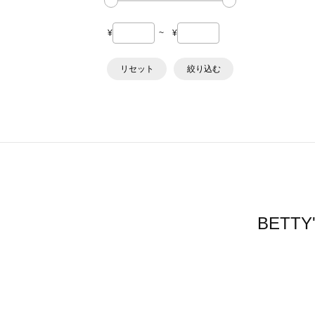
¥
~
¥
リセット
絞り込む
BETT