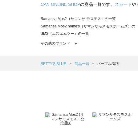
CAN ONLINE SHOP
の商品一覧です。
スカート
や
Samansa Mos2（サマンサ モスモス）の一覧
Samansa Mos2 home's（サマンサモスモスホームズ）の
SM2（エスエムツー）の一覧
TSUHARU by Samansa Mos2（ツハルバイサマンサモ
その他のブランド ＋
sm2rhythm（サマンサモスモス リズム）の一覧
Samansa Mos2 blue（サマンサモスモス ブルー）の一覧
Samansa Mos2 Lagom（サマンサモスモス ラーゴム）の
BETTY'S BLUE
商品一覧
パープル/紫系
ehka sopo（エヘカソポ）の一覧
sō4ū（ソウフォーユー）の一覧
Te chichi（テチチ）の一覧
Te chichi CLASSIC（テチチ クラシック）の一覧
Te chichi TERRASSE（テチチ テラス）の一覧
Lugnoncure（ルノンキュール）の一覧
BETTY'S BLUE（べティーズブルー）の一覧
Wpc.（ワールドパーティー）の一覧