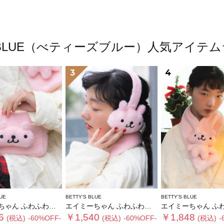
'S BLUE（べティーズブルー）人気アイテ
3
4
UE
BETTY'S BLUE
BETTY'S BLUE
 ふわふわショルダーバッグ
エイミーちゃん ふわふわイヤーマフ
エイミーちゃん ふわふわテ
6
￥1,540
￥1,848
(税込)
-60%OFF-
(税込)
-60%OFF-
(税込)
-