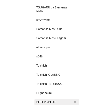
TSUHARU by Samansa
Mos2
sm2rhythm
Samansa Mos2 blue
Samansa Mos2 Lagom
ehka sopo
sō4ū
Te chichi
Te chichi CLASSIC
Te chichi TERRASSE
Lugnoncure
BETTY'S BLUE