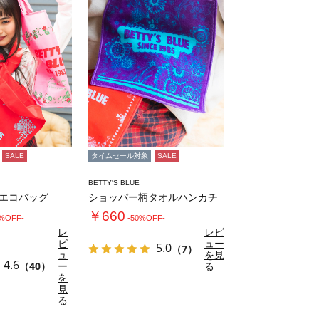
SALE
タイムセール対象
SALE
BETTY'S BLUE
 エコバッグ
ショッパー柄タオルハンカチ
￥660
0%OFF-
-50%OFF-
レ
レビ
ビ
ュー
5.0
（7）
ュ
を見
4.6
（40）
ー
る
を
見
る