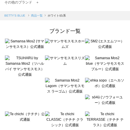
TSUHARU by Samansa Mos2（ツハルバイサマンサモスモス）の一覧
その他のブランド ＋
sm2rhythm（サマンサモスモス リズム）の一覧
Samansa Mos2 blue（サマンサモスモス ブルー）の一覧
BETTY'S BLUE
商品一覧
ホワイト/白系
Samansa Mos2 Lagom（サマンサモスモス ラーゴム）の一覧
ehka sopo（エヘカソポ）の一覧
ブランド一覧
sō4ū（ソウフォーユー）の一覧
Te chichi（テチチ）の一覧
Te chichi CLASSIC（テチチ クラシック）の一覧
Te chichi TERRASSE（テチチ テラス）の一覧
Lugnoncure（ルノンキュール）の一覧
BETTY'S BLUE（べティーズブルー）の一覧
Wpc.（ワールドパーティー）の一覧