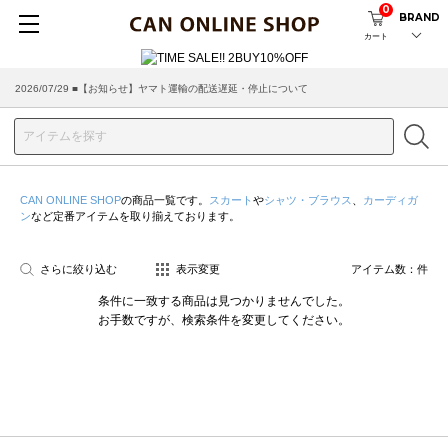
0
BRAND
カート
2026/07/29 ■【お知らせ】ヤマト運輸の配送遅延・停止について
2026/03/18 ■店舗受け取りサービスのご案内
CAN ONLINE SHOP
の商品一覧です。
スカート
や
シャツ・ブラウス
、
カーディガ
ン
など定番アイテムを取り揃えております。
さらに絞り込む
表示変更
アイテム数：
件
条件に一致する商品は見つかりませんでした。
お手数ですが、検索条件を変更してください。