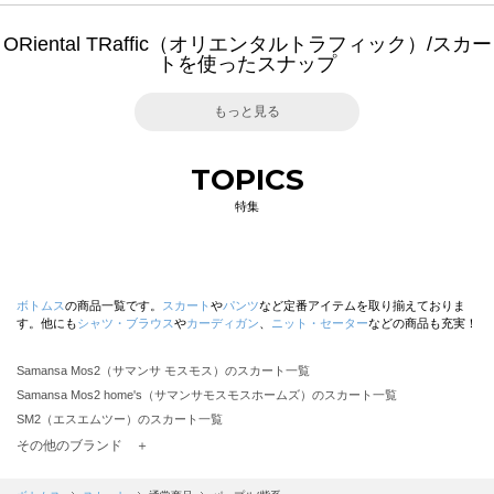
ORiental TRaffic（オリエンタルトラフィック）/スカー
トを使ったスナップ
もっと見る
TOPICS
特集
ボトムス
の商品一覧です。
スカート
や
パンツ
など定番アイテムを取り揃えておりま
す。他にも
シャツ・ブラウス
や
カーディガン
、
ニット・セーター
などの商品も充実！
Samansa Mos2（サマンサ モスモス）のスカート一覧
Samansa Mos2 home's（サマンサモスモスホームズ）のスカート一覧
SM2（エスエムツー）のスカート一覧
TSUHARU by Samansa Mos2（ツハルバイサマンサモスモス）のスカート一覧
その他のブランド ＋
sm2rhythm（サマンサモスモス リズム）のスカート一覧
Samansa Mos2 blue（サマンサモスモス ブルー）のスカート一覧