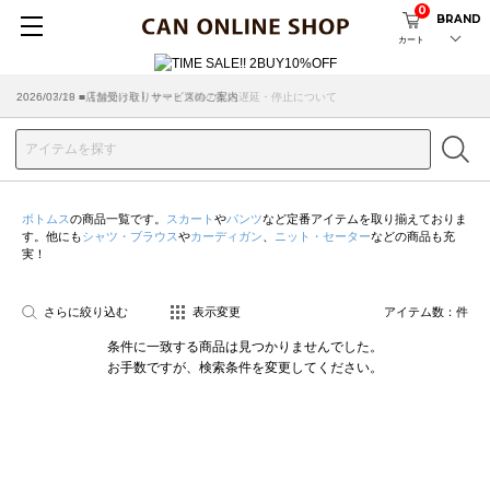
0
BRAND
カート
2026/07/29 ■【お知らせ】ヤマト運輸の配送遅延・停止について
2026/03/18 ■店舗受け取りサービスのご案内
ボトムス
の商品一覧です。
スカート
や
パンツ
など定番アイテムを取り揃えておりま
す。他にも
シャツ・ブラウス
や
カーディガン
、
ニット・セーター
などの商品も充
実！
さらに絞り込む
表示変更
アイテム数：
件
条件に一致する商品は見つかりませんでした。
お手数ですが、検索条件を変更してください。