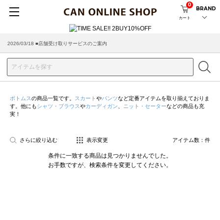
0
BRAND
カート
2026/03/18 ■店舗受け取りサービスのご案内
ボトムス
の商品一覧です。
スカート
や
パンツ
など定番アイテムを取り揃えておりま
す。他にも
シャツ・ブラウス
や
カーディガン
、
ニット・セーター
などの商品も充
実！
さらに絞り込む
表示変更
アイテム数：
件
条件に一致する商品は見つかりませんでした。
お手数ですが、検索条件を変更してください。