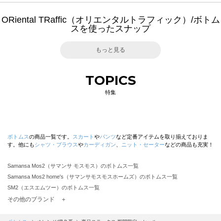
ORiental TRaffic（オリエンタルトラフィック）/ボトム
スを使ったスナップ
もっと見る
TOPICS
特集
ボトムス
の商品一覧です。
スカート
や
パンツ
など定番アイテムを取り揃えておりま
す。他にも
シャツ・ブラウス
や
カーディガン
、
ニット・セーター
などの商品も充実！
Samansa Mos2（サマンサ モスモス）のボトムス一覧
Samansa Mos2 home's（サマンサモスモスホームズ）のボトムス一覧
SM2（エスエムツー）のボトムス一覧
TSUHARU by Samansa Mos2（ツハルバイサマンサモスモス）のボトムス一覧
その他のブランド ＋
sm2rhythm（サマンサモスモス リズム）のボトムス一覧
Samansa Mos2 blue（サマンサモスモス ブルー）のボトムス一覧