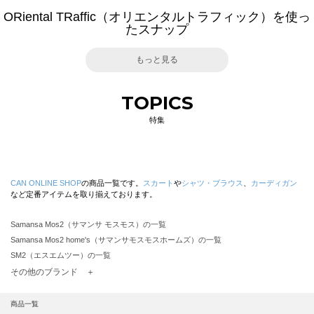
ORiental TRaffic（オリエンタルトラフィック）を使っ
たスナップ
もっと見る
TOPICS
特集
CAN ONLINE SHOP
の商品一覧です。
スカート
や
シャツ・ブラウス
、
カーディガン
など定番アイテムを取り揃えております。
Samansa Mos2（サマンサ モスモス）の一覧
Samansa Mos2 home's（サマンサモスモスホームズ）の一覧
SM2（エスエムツー）の一覧
TSUHARU by Samansa Mos2（ツハルバイサマンサモスモス）の一覧
その他のブランド ＋
sm2rhythm（サマンサモスモス リズム）の一覧
Samansa Mos2 blue（サマンサモスモス ブルー）の一覧
商品一覧