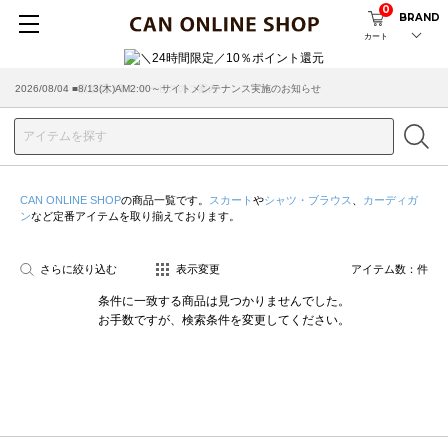
0
BRAND
カート
2026/08/04 ■8/13(木)AM2:00～サイトメンテナンス実施のお知らせ
2026/03/18 ■店舗受け取りサービスのご案内
CAN ONLINE SHOP
の商品一覧です。
スカート
や
シャツ・ブラウス
、
カーディガ
ン
など定番アイテムを取り揃えております。
さらに絞り込む
表示変更
アイテム数：
件
条件に一致する商品は見つかりませんでした。
お手数ですが、検索条件を変更してください。