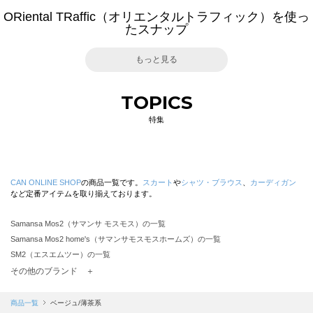
ORiental TRaffic（オリエンタルトラフィック）を使っ
たスナップ
もっと見る
TOPICS
特集
CAN ONLINE SHOP
の商品一覧です。
スカート
や
シャツ・ブラウス
、
カーディガン
など定番アイテムを取り揃えております。
Samansa Mos2（サマンサ モスモス）の一覧
Samansa Mos2 home's（サマンサモスモスホームズ）の一覧
SM2（エスエムツー）の一覧
TSUHARU by Samansa Mos2（ツハルバイサマンサモスモス）の一覧
その他のブランド ＋
sm2rhythm（サマンサモスモス リズム）の一覧
Samansa Mos2 blue（サマンサモスモス ブルー）の一覧
商品一覧
ベージュ/薄茶系