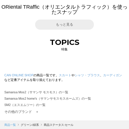
ORiental TRaffic（オリエンタルトラフィック）を使っ
たスナップ
もっと見る
TOPICS
特集
CAN ONLINE SHOP
の商品一覧です。
スカート
や
シャツ・ブラウス
、
カーディガン
など定番アイテムを取り揃えております。
Samansa Mos2（サマンサ モスモス）の一覧
Samansa Mos2 home's（サマンサモスモスホームズ）の一覧
SM2（エスエムツー）の一覧
TSUHARU by Samansa Mos2（ツハルバイサマンサモスモス）の一覧
その他のブランド ＋
sm2rhythm（サマンサモスモス リズム）の一覧
Samansa Mos2 blue（サマンサモスモス ブルー）の一覧
商品一覧
グリーン/緑系
商品ステータス:セール