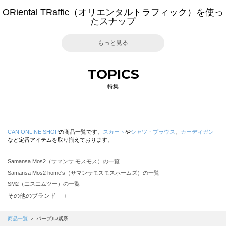
ORiental TRaffic（オリエンタルトラフィック）を使っ
たスナップ
もっと見る
TOPICS
特集
CAN ONLINE SHOP
の商品一覧です。
スカート
や
シャツ・ブラウス
、
カーディガン
など定番アイテムを取り揃えております。
Samansa Mos2（サマンサ モスモス）の一覧
Samansa Mos2 home's（サマンサモスモスホームズ）の一覧
SM2（エスエムツー）の一覧
TSUHARU by Samansa Mos2（ツハルバイサマンサモスモス）の一覧
その他のブランド ＋
sm2rhythm（サマンサモスモス リズム）の一覧
Samansa Mos2 blue（サマンサモスモス ブルー）の一覧
商品一覧
パープル/紫系