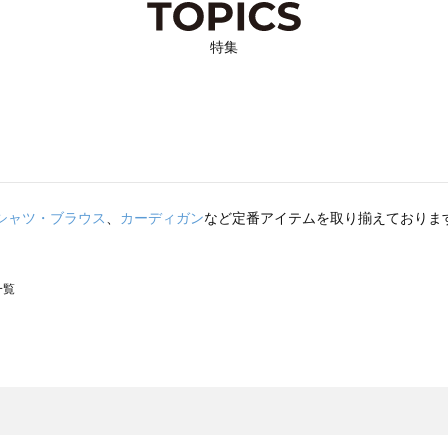
特集
シャツ・ブラウス
、
カーディガン
など定番アイテムを取り揃えておりま
一覧
スモス）の一覧
一覧