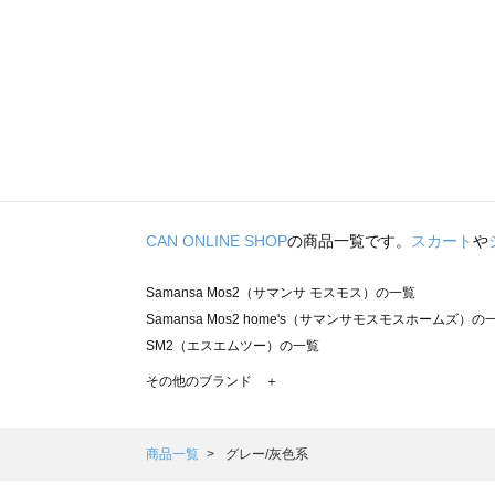
CAN ONLINE SHOP
の商品一覧です。
スカート
や
Samansa Mos2（サマンサ モスモス）の一覧
Samansa Mos2 home's（サマンサモスモスホームズ）の
SM2（エスエムツー）の一覧
TSUHARU by Samansa Mos2（ツハルバイサマンサモ
その他のブランド ＋
sm2rhythm（サマンサモスモス リズム）の一覧
Samansa Mos2 blue（サマンサモスモス ブルー）の一覧
Samansa Mos2 Lagom（サマンサモスモス ラーゴム）の
商品一覧
グレー/灰色系
ehka sopo（エヘカソポ）の一覧