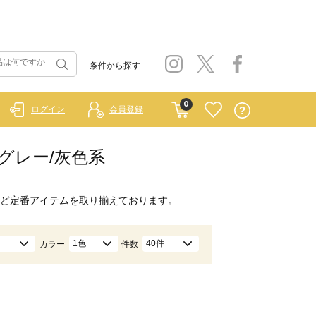
条件から探す
0
ログイン
会員登録
）/グレー/灰色系
ど定番アイテムを取り揃えております。
1色
40件
カラー
件数