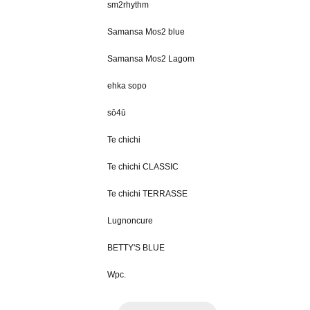
sm2rhythm
Samansa Mos2 blue
Samansa Mos2 Lagom
ehka sopo
sō4ū
Te chichi
Te chichi CLASSIC
Te chichi TERRASSE
Lugnoncure
BETTY'S BLUE
Wpc.