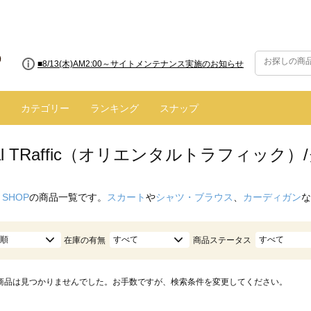
■8/13(木)AM2:00～サイトメンテナンス実施のお知らせ
カテゴリー
ランキング
スナップ
ntal TRaffic（オリエンタルトラフィック
 SHOP
の商品一覧です。
スカート
や
シャツ・ブラウス
、
カーディガン
な
順
すべて
すべて
在庫の有無
商品ステータス
商品は見つかりませんでした。お手数ですが、検索条件を変更してください。