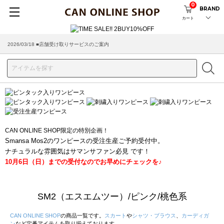
0
BRAND
カート
2026/03/18 ■店舗受け取りサービスのご案内
CAN ONLINE SHOP限定の特別企画！
Smansa Mos2のワンピースの受注生産ご予約受付中。
ナチュラルな雰囲気はサマンサファン必見 です！
10月6日（日）までの受付なのでお早めにチェックを♪
SM2（エスエムツー）/ピンク/桃色系
CAN ONLINE SHOP
の商品一覧です。
スカート
や
シャツ・ブラウス
、
カーディガ
ン
など定番アイテムを取り揃えております。