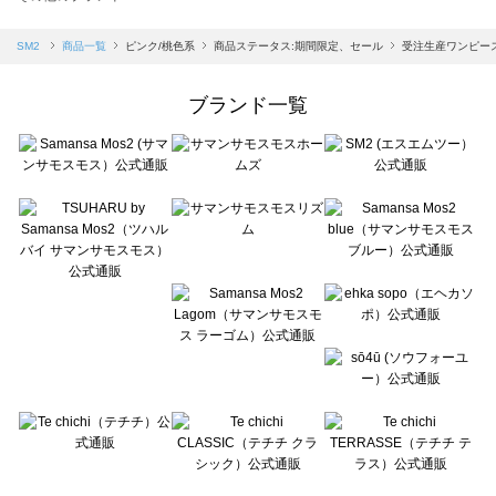
sm2rhythm（サマンサモスモス リズム）の一覧
Samansa Mos2 blue（サマンサモスモス ブルー）の一覧
SM2
商品一覧
ピンク/桃色系
商品ステータス:期間限定、セール
受注生産ワンピー
Samansa Mos2 Lagom（サマンサモスモス ラーゴム）の一覧
ehka sopo（エヘカソポ）の一覧
ブランド一覧
sō4ū（ソウフォーユー）の一覧
Te chichi（テチチ）の一覧
Te chichi CLASSIC（テチチ クラシック）の一覧
Te chichi TERRASSE（テチチ テラス）の一覧
Lugnoncure（ルノンキュール）の一覧
BETTY'S BLUE（べティーズブルー）の一覧
Wpc.（ワールドパーティー）の一覧