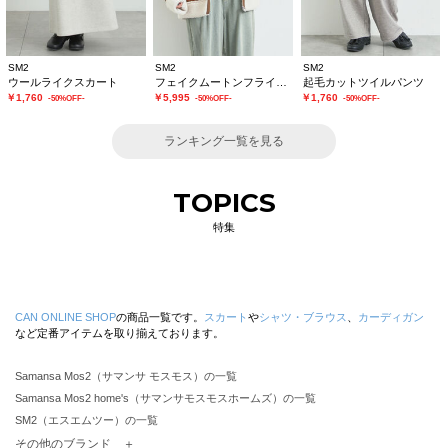
SM2
SM2
SM2
ウールライクスカート
フェイクムートンフライトジャケット
起毛カットツイルパンツ
￥1,760
￥5,995
￥1,760
-50%OFF-
-50%OFF-
-50%OFF-
ランキング一覧を見る
TOPICS
特集
CAN ONLINE SHOP
の商品一覧です。
スカート
や
シャツ・ブラウス
、
カーディガン
など定番アイテムを取り揃えております。
Samansa Mos2（サマンサ モスモス）の一覧
Samansa Mos2 home's（サマンサモスモスホームズ）の一覧
SM2（エスエムツー）の一覧
TSUHARU by Samansa Mos2（ツハルバイサマンサモスモス）の一覧
その他のブランド ＋