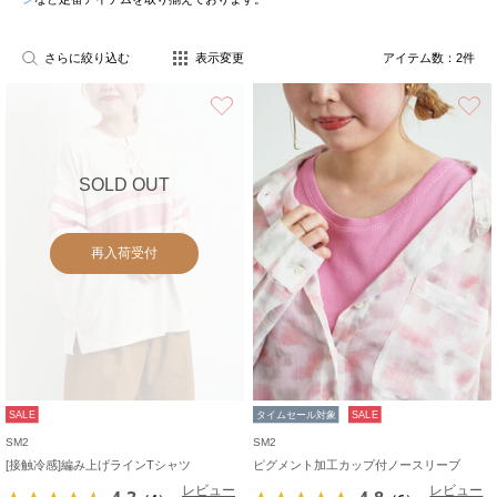
さらに絞り込む
表示変更
アイテム数：
2
件
お気に入り
SOLD OUT
再入荷受付
SALE
タイムセール対象
SALE
SM2
SM2
[接触冷感]編み上げラインTシャツ
ピグメント加工カップ付ノースリーブ
レビュー
レビュー