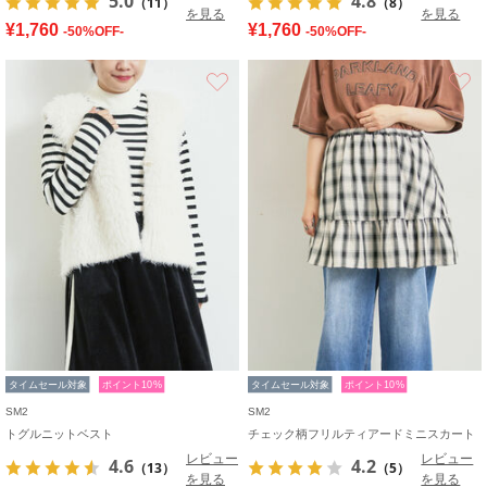
5.0
4.8
（11）
（8）
を見る
を見る
¥1,760
¥1,760
-50%OFF-
-50%OFF-
お気に入り
タイムセール対象
ポイント10%
タイムセール対象
ポイント10%
SM2
SM2
トグルニットベスト
チェック柄フリルティアードミニスカート
レビュー
レビュー
4.6
4.2
（13）
（5）
を見る
を見る