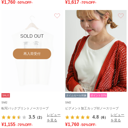
¥1,760
¥1,617
-50%OFF-
-70%OFF-
お気に入り
SOLD OUT
再入荷受付
SALE
タイムセール対象
ポイント10%
SM2
SM2
転写バックプリントノースリーブ
ピグメント加工カップ付ノースリーブ
レビュー
レビュー
3.5
4.8
（2）
（6）
を見る
を見る
¥1,155
¥1,760
-70%OFF-
-50%OFF-