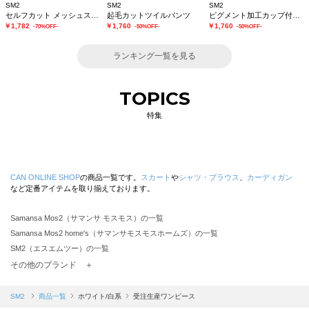
SM2
SM2
SM2
セルフカット メッシュスカート
起毛カットツイルパンツ
ピグメント加工カップ付タンクトップ
￥1,782
￥1,760
￥1,760
-70%OFF-
-50%OFF-
-50%OFF-
ランキング一覧を見る
TOPICS
特集
CAN ONLINE SHOP
の商品一覧です。
スカート
や
シャツ・ブラウス
、
カーディガン
など定番アイテムを取り揃えております。
Samansa Mos2（サマンサ モスモス）の一覧
Samansa Mos2 home's（サマンサモスモスホームズ）の一覧
SM2（エスエムツー）の一覧
TSUHARU by Samansa Mos2（ツハルバイサマンサモスモス）の一覧
その他のブランド ＋
sm2rhythm（サマンサモスモス リズム）の一覧
Samansa Mos2 blue（サマンサモスモス ブルー）の一覧
SM2
商品一覧
ホワイト/白系
受注生産ワンピース