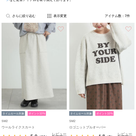
さらに絞り込む
表示変更
アイテム数：
7
件
お気に入り
タイムセール対象
ポイント10%
タイムセール対象
ポイント10%
SM2
SM2
ウールライクスカート
ロゴニットプルオーバー
レビュー
レビュー