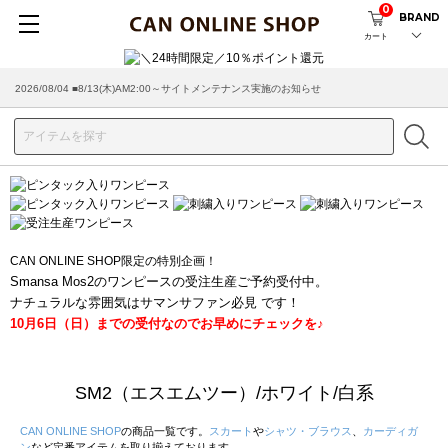
0
BRAND
カート
2026/08/04 ■8/13(木)AM2:00～サイトメンテナンス実施のお知らせ
CAN ONLINE SHOP限定の特別企画！
Smansa Mos2のワンピースの受注生産ご予約受付中。
ナチュラルな雰囲気はサマンサファン必見 です！
10月6日（日）までの受付なのでお早めにチェックを♪
SM2（エスエムツー）/ホワイト/白系
CAN ONLINE SHOP
の商品一覧です。
スカート
や
シャツ・ブラウス
、
カーディガ
ン
など定番アイテムを取り揃えております。