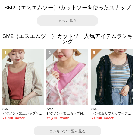
SM2（エスエムツー）/カットソーを使ったスナップ
もっと見る
SM2（エスエムツー）カットソー人気アイテムランキ
ング
1
2
3
SM2
SM2
SM2
ピグメント加工カップ付タンクトップ
ピグメント加工カップ付ノースリーブ
ランダムリブカップ付アシメキャミソール
￥1,760
￥1,760
￥1,760
-50%OFF-
-50%OFF-
-50%OFF-
ランキング一覧を見る