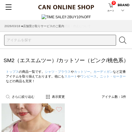
0
BRAND
カート
2026/03/18 ■店舗受け取りサービスのご案内
SM2（エスエムツー）/カットソー（ピンク/桃色系）
トップス
の商品一覧です。
シャツ・ブラウス
や
カットソー
、
カーディガン
など定番
アイテムを取り揃えております。他にも
スカート
や
ワンピース
、
ニット・セーター
などの商品も充実！
さらに絞り込む
表示変更
アイテム数：
1
件
お気に入り