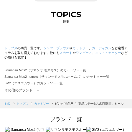
TOPICS
特集
トップス
の商品一覧です。
シャツ・ブラウス
や
カットソー
、
カーディガン
など定番ア
イテムを取り揃えております。他にも
スカート
や
ワンピース
、
ニット・セーター
など
の商品も充実！
Samansa Mos2（サマンサ モスモス）のカットソー一覧
Samansa Mos2 home's（サマンサモスモスホームズ）のカットソー一覧
SM2（エスエムツー）のカットソー一覧
TSUHARU by Samansa Mos2（ツハルバイサマンサモスモス）のカットソー一覧
その他のブランド ＋
sm2rhythm（サマンサモスモス リズム）のカットソー一覧
Samansa Mos2 blue（サマンサモスモス ブルー）のカットソー一覧
SM2
トップス
カットソー
ピンク/桃色系
商品ステータス:期間限定、セール
Samansa Mos2 Lagom（サマンサモスモス ラーゴム）のカットソー一覧
ehka sopo（エヘカソポ）のカットソー一覧
ブランド一覧
sō4ū（ソウフォーユー）のカットソー一覧
Te chichi（テチチ）のカットソー一覧