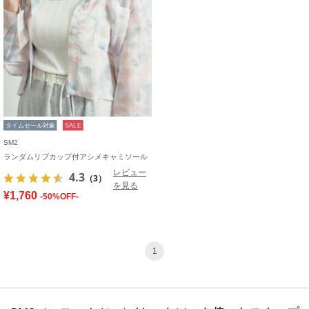
タイムセール対象
SALE
SM2
ランダムリブカップ付アシメキャミソール
レビュー
4.3
（3）
を見る
¥1,760
-50%OFF-
1