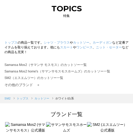
TOPICS
特集
トップス
の商品一覧です。
シャツ・ブラウス
や
カットソー
、
カーディガン
など定番ア
イテムを取り揃えております。他にも
スカート
や
ワンピース
、
ニット・セーター
など
の商品も充実！
Samansa Mos2（サマンサ モスモス）のカットソー一覧
Samansa Mos2 home's（サマンサモスモスホームズ）のカットソー一覧
SM2（エスエムツー）のカットソー一覧
TSUHARU by Samansa Mos2（ツハルバイサマンサモスモス）のカットソー一覧
その他のブランド ＋
sm2rhythm（サマンサモスモス リズム）のカットソー一覧
Samansa Mos2 blue（サマンサモスモス ブルー）のカットソー一覧
SM2
トップス
カットソー
ホワイト/白系
Samansa Mos2 Lagom（サマンサモスモス ラーゴム）のカットソー一覧
ehka sopo（エヘカソポ）のカットソー一覧
ブランド一覧
sō4ū（ソウフォーユー）のカットソー一覧
Te chichi（テチチ）のカットソー一覧
Te chichi CLASSIC（テチチ クラシック）のカットソー一覧