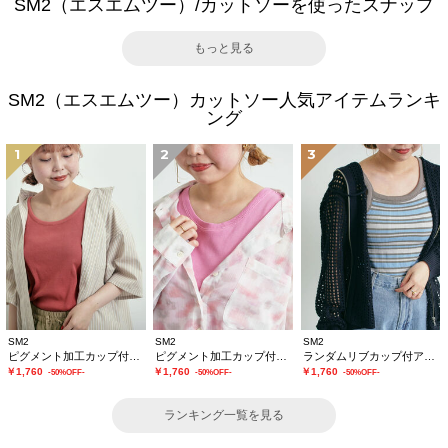
SM2（エスエムツー）/カットソーを使ったスナップ
もっと見る
SM2（エスエムツー）カットソー人気アイテムランキ
ング
1
2
3
SM2
SM2
SM2
ピグメント加工カップ付タンクトップ
ピグメント加工カップ付ノースリーブ
ランダムリブカップ付アシメキャミソール
￥1,760
￥1,760
￥1,760
-50%OFF-
-50%OFF-
-50%OFF-
ランキング一覧を見る