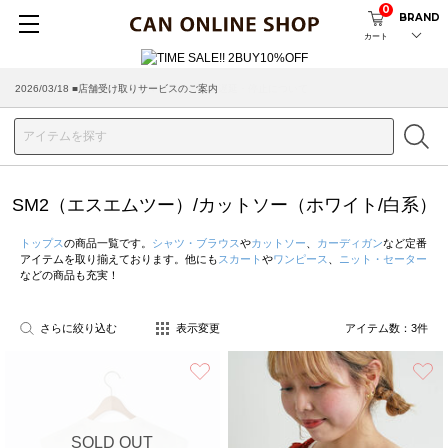
0
BRAND
カート
2026/03/18 ■店舗受け取りサービスのご案内
SM2（エスエムツー）/カットソー（ホワイト/白系）
トップス
の商品一覧です。
シャツ・ブラウス
や
カットソー
、
カーディガン
など定番
アイテムを取り揃えております。他にも
スカート
や
ワンピース
、
ニット・セーター
などの商品も充実！
さらに絞り込む
表示変更
アイテム数：
3
件
お気に入り
SOLD OUT