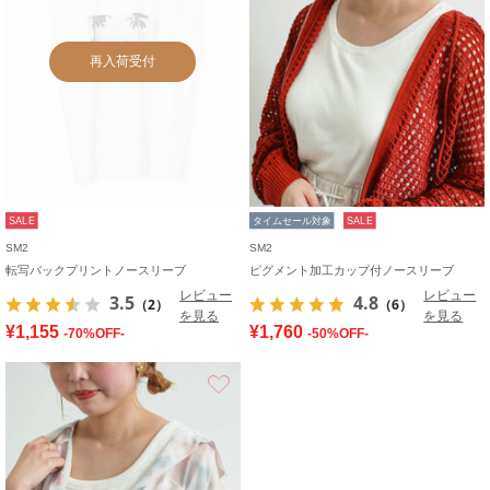
再入荷受付
SALE
タイムセール対象
SALE
SM2
SM2
転写バックプリントノースリーブ
ピグメント加工カップ付ノースリーブ
レビュー
レビュー
3.5
4.8
（2）
（6）
を見る
を見る
¥1,155
¥1,760
-70%OFF-
-50%OFF-
お気に入り