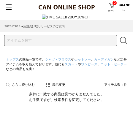
0
BRAND
カート
2026/03/18 ■店舗受け取りサービスのご案内
トップス
の商品一覧です。
シャツ・ブラウス
や
カットソー
、
カーディガン
など定番
アイテムを取り揃えております。他にも
スカート
や
ワンピース
、
ニット・セーター
などの商品も充実！
さらに絞り込む
表示変更
アイテム数：
件
条件に一致する商品は見つかりませんでした。
お手数ですが、検索条件を変更してください。