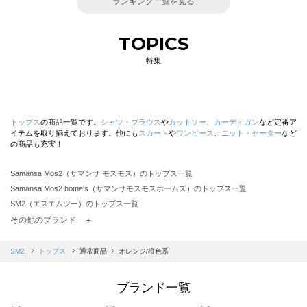
ランキング一覧を見る
TOPICS
特集
トップス
の商品一覧です。
シャツ・ブラウス
や
カットソー
、
カーディガン
など定番ア
イテムを取り揃えております。他にも
スカート
や
ワンピース
、
ニット・セーター
など
の商品も充実！
Samansa Mos2（サマンサ モスモス）のトップス一覧
Samansa Mos2 home's（サマンサモスモスホームズ）のトップス一覧
SM2（エスエムツー）のトップス一覧
TSUHARU by Samansa Mos2（ツハルバイサマンサモスモス）のトップス一覧
その他のブランド ＋
sm2rhythm（サマンサモスモス リズム）のトップス一覧
Samansa Mos2 blue（サマンサモスモス ブルー）のトップス一覧
SM2
トップス
通常商品
オレンジ/橙色系
Samansa Mos2 Lagom（サマンサモスモス ラーゴム）のトップス一覧
ehka sopo（エヘカソポ）のトップス一覧
ブランド一覧
sō4ū（ソウフォーユー）のトップス一覧