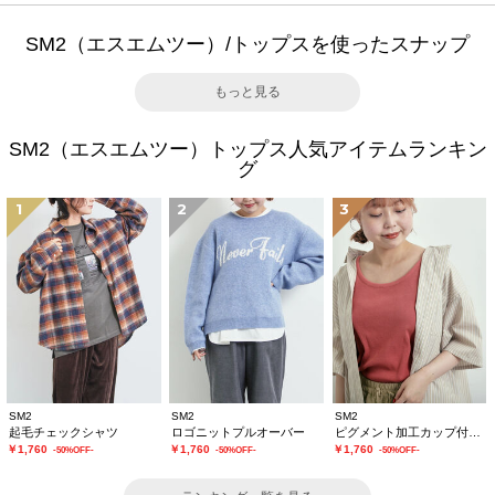
SM2（エスエムツー）/トップスを使ったスナップ
もっと見る
SM2（エスエムツー）トップス人気アイテムランキン
グ
1
2
3
SM2
SM2
SM2
起毛チェックシャツ
ロゴニットプルオーバー
ピグメント加工カップ付タンクトップ
￥1,760
￥1,760
￥1,760
-50%OFF-
-50%OFF-
-50%OFF-