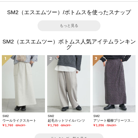
SM2（エスエムツー）/ボトムスを使ったスナップ
もっと見る
SM2（エスエムツー）ボトムス人気アイテムランキン
グ
1
2
3
SM2
SM2
SM2
ウールライクスカート
起毛カットツイルパンツ
アソート楊柳プリーツスカート
￥1,760
￥1,760
￥1,056
-50%OFF-
-50%OFF-
-70%OFF-