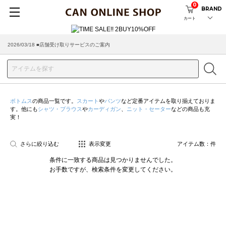
0
BRAND
カート
2026/08/04 ■8/13(木)AM2:00～サイトメンテナンス実施のお知らせ
2026/03/18 ■店舗受け取りサービスのご案内
ボトムス
の商品一覧です。
スカート
や
パンツ
など定番アイテムを取り揃えておりま
す。他にも
シャツ・ブラウス
や
カーディガン
、
ニット・セーター
などの商品も充
実！
さらに絞り込む
表示変更
アイテム数：
件
条件に一致する商品は見つかりませんでした。
お手数ですが、検索条件を変更してください。