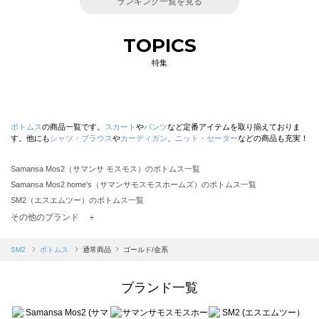
ランキング一覧を見る
TOPICS
特集
ボトムス
の商品一覧です。
スカート
や
パンツ
など定番アイテムを取り揃えておりま
す。他にも
シャツ・ブラウス
や
カーディガン
、
ニット・セーター
などの商品も充実！
Samansa Mos2（サマンサ モスモス）のボトムス一覧
Samansa Mos2 home's（サマンサモスモスホームズ）のボトムス一覧
SM2（エスエムツー）のボトムス一覧
TSUHARU by Samansa Mos2（ツハルバイサマンサモスモス）のボトムス一覧
その他のブランド ＋
sm2rhythm（サマンサモスモス リズム）のボトムス一覧
Samansa Mos2 blue（サマンサモスモス ブルー）のボトムス一覧
SM2
ボトムス
通常商品
ゴールド/金系
Samansa Mos2 Lagom（サマンサモスモス ラーゴム）のボトムス一覧
ehka sopo（エヘカソポ）のボトムス一覧
ブランド一覧
sō4ū（ソウフォーユー）のボトムス一覧
Te chichi（テチチ）のボトムス一覧