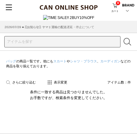
0
BRAND
カート
2026/07/29 ■【お知らせ】ヤマト運輸の配送遅延・停止について
2026/03/18 ■店舗受け取りサービスのご案内
バッグ
の商品一覧です。他にも
スカート
や
シャツ・ブラウス
、
カーディガン
などの
商品を取り揃えております。
さらに絞り込む
表示変更
アイテム数：
件
条件に一致する商品は見つかりませんでした。
お手数ですが、検索条件を変更してください。