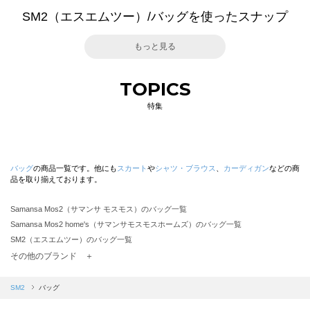
SM2（エスエムツー）/バッグを使ったスナップ
もっと見る
TOPICS
特集
バッグ
の商品一覧です。他にも
スカート
や
シャツ・ブラウス
、
カーディガン
などの商
品を取り揃えております。
Samansa Mos2（サマンサ モスモス）のバッグ一覧
Samansa Mos2 home's（サマンサモスモスホームズ）のバッグ一覧
SM2（エスエムツー）のバッグ一覧
TSUHARU by Samansa Mos2（ツハルバイサマンサモスモス）のバッグ一覧
その他のブランド ＋
sm2rhythm（サマンサモスモス リズム）のバッグ一覧
Samansa Mos2 blue（サマンサモスモス ブルー）のバッグ一覧
SM2
バッグ
Samansa Mos2 Lagom（サマンサモスモス ラーゴム）のバッグ一覧