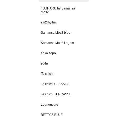
TSUHARU by Samansa
Mos2
sm2rhythm
Samansa Mos2 blue
Samansa Mos2 Lagom
ehka sopo
sō4ū
Te chichi
Te chichi CLASSIC
Te chichi TERRASSE
Lugnoncure
BETTY'S BLUE