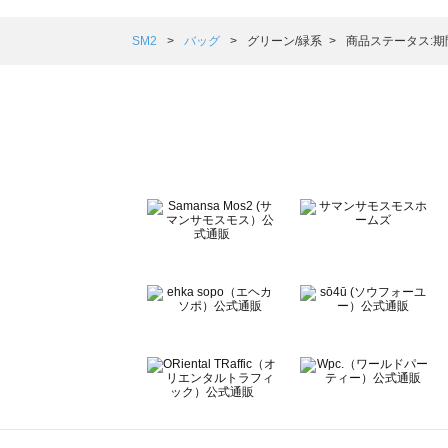
Samansa Mos2 blue（サマンサモスモス ブルー）のバッ
Samansa Mos2 Lagom（サマンサモスモス ラーゴム）
SM2
バッグ
グリーン/緑系
商品ステータス:
ehka sopo（エヘカソポ）のバッグ一覧
sō4ū（ソウフォーユー）のバッグ一覧
Te chichi（テチチ）のバッグ一覧
Te chichi CLASSIC（テチチ クラシック）のバッグ一覧
Te chichi TERRASSE（テチチ テラス）のバッグ一覧
Lugnoncure（ルノンキュール）のバッグ一覧
BETTY'S BLUE（べティーズブルー）のバッグ一覧
Wpc.（ワールドパーティー）のバッグ一覧