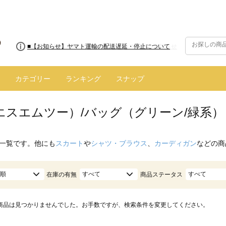
■8/13(木)AM2:00～サイトメンテナンス実施のお知らせ
■【お知らせ】ヤマト運輸の配送遅延・停止について
カテゴリー
ランキング
スナップ
（エスエムツー）/バッグ（グリーン/緑系）
一覧です。他にも
スカート
や
シャツ・ブラウス
、
カーディガン
などの商
順
すべて
すべて
在庫の有無
商品ステータス
商品は見つかりませんでした。お手数ですが、検索条件を変更してください。