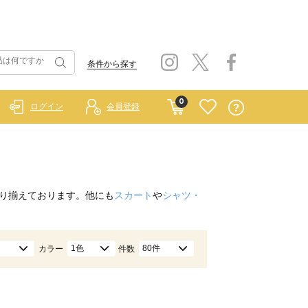
条件から探す
0
ログイン
会員登録
り揃えております。他にも
スカート
や
シャツ・
1色
80件
カラー
件数