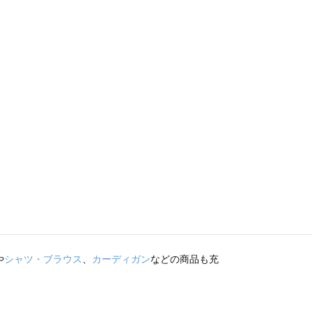
や
シャツ・ブラウス
、
カーディガン
などの商品も充