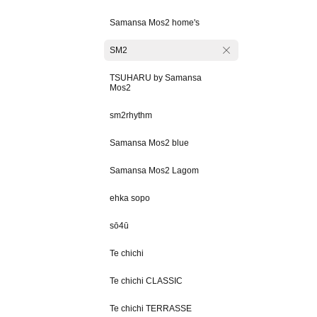
Samansa Mos2 home's
SM2
TSUHARU by Samansa
Mos2
sm2rhythm
Samansa Mos2 blue
Samansa Mos2 Lagom
ehka sopo
sō4ū
Te chichi
Te chichi CLASSIC
Te chichi TERRASSE