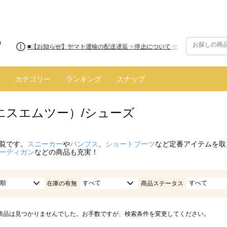
■8/13(木)AM2:00～サイトメンテナンス実施のお知らせ
カテゴリー
ランキング
スナップ
（エスエムツー）/シューズ
覧です。
スニーカー
や
パンプス
、
ショートブーツ
など定番アイテムを取
ーディガン
などの商品も充実！
順
すべて
すべて
在庫の有無
商品ステータス
商品は見つかりませんでした。お手数ですが、検索条件を変更してください。