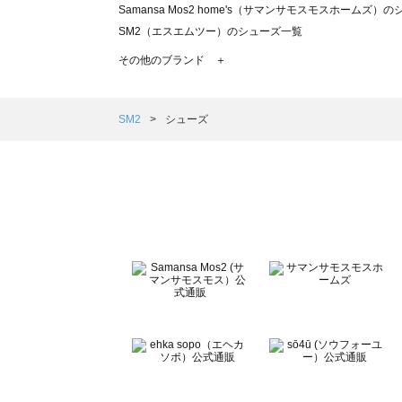
Samansa Mos2 home's（サマンサモスモスホームズ）
SM2（エスエムツー）のシューズ一覧
TSUHARU by Samansa Mos2（ツハルバイサマンサ
その他のブランド ＋
sm2rhythm（サマンサモスモス リズム）のシューズ一覧
Samansa Mos2 blue（サマンサモスモス ブルー）のシ
Samansa Mos2 Lagom（サマンサモスモス ラーゴム）
SM2
シューズ
ehka sopo（エヘカソポ）のシューズ一覧
sō4ū（ソウフォーユー）のシューズ一覧
Te chichi（テチチ）のシューズ一覧
Te chichi CLASSIC（テチチ クラシック）のシューズ一覧
Te chichi TERRASSE（テチチ テラス）のシューズ一覧
Lugnoncure（ルノンキュール）のシューズ一覧
BETTY'S BLUE（べティーズブルー）のシューズ一覧
Wpc.（ワールドパーティー）のシューズ一覧