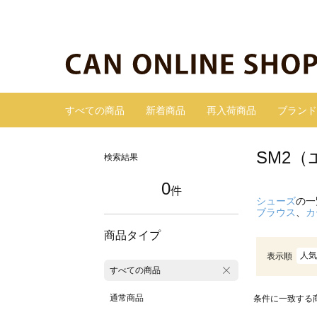
すべての商品
新着商品
再入荷商品
ブランド
SM2
検索結果
0
件
シューズ
の一
ブラウス
、
カ
商品タイプ
人気
表示順
すべての商品
通常商品
条件に一致する