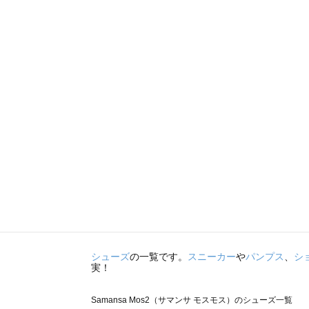
シューズ
の一覧です。
スニーカー
や
パンプス
、
シ
実！
Samansa Mos2（サマンサ モスモス）のシューズ一覧