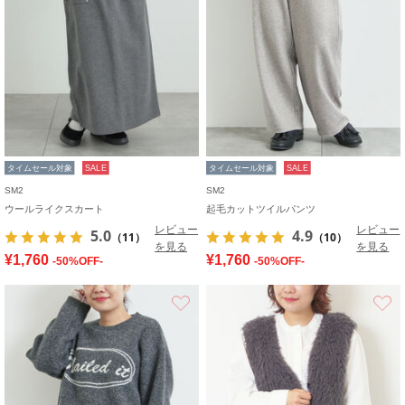
タイムセール対象
SALE
タイムセール対象
SALE
SM2
SM2
ウールライクスカート
起毛カットツイルパンツ
レビュー
レビュー
5.0
4.9
（11）
（10）
を見る
を見る
¥1,760
¥1,760
-50%OFF-
-50%OFF-
お気に入り