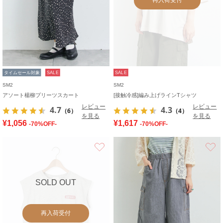
タイムセール対象
SALE
SALE
SM2
SM2
アソート楊柳プリーツスカート
[接触冷感]編み上げラインTシャツ
レビュー
レビュー
4.7
4.3
（6）
（4）
を見る
を見る
¥1,056
¥1,617
-70%OFF-
-70%OFF-
お気に入り
SOLD OUT
再入荷受付