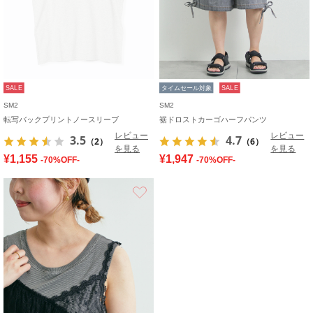
SALE
タイムセール対象
SALE
SM2
SM2
転写バックプリントノースリーブ
裾ドロストカーゴハーフパンツ
レビュー
レビュー
3.5
4.7
（2）
（6）
を見る
を見る
¥1,155
¥1,947
-70%OFF-
-70%OFF-
お気に入り