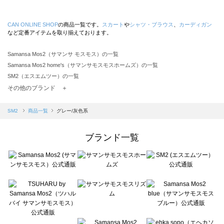
CAN ONLINE SHOP
の商品一覧です。
スカート
や
シャツ・ブラウス
、
カーディガン
など定番アイテムを取り揃えております。
Samansa Mos2（サマンサ モスモス）の一覧
Samansa Mos2 home's（サマンサモスモスホームズ）の一覧
SM2（エスエムツー）の一覧
TSUHARU by Samansa Mos2（ツハルバイサマンサモスモス）の一覧
その他のブランド ＋
sm2rhythm（サマンサモスモス リズム）の一覧
Samansa Mos2 blue（サマンサモスモス ブルー）の一覧
SM2
商品一覧
グレー/灰色系
Samansa Mos2 Lagom（サマンサモスモス ラーゴム）の一覧
ehka sopo（エヘカソポ）の一覧
ブランド一覧
sō4ū（ソウフォーユー）の一覧
Te chichi（テチチ）の一覧
Te chichi CLASSIC（テチチ クラシック）の一覧
Te chichi TERRASSE（テチチ テラス）の一覧
Lugnoncure（ルノンキュール）の一覧
BETTY'S BLUE（べティーズブルー）の一覧
Wpc.（ワールドパーティー）の一覧