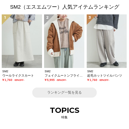
SM2（エスエムツー）人気アイテムランキング
1
2
3
SM2
SM2
SM2
ウールライクスカート
フェイクムートンフライトジャケット
起毛カットツイルパンツ
￥1,760
￥5,995
￥1,760
-50%OFF-
-50%OFF-
-50%OFF-
ランキング一覧を見る
TOPICS
特集