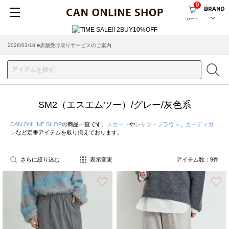
0
BRAND
カート
2026/03/18 ■店舗受け取りサービスのご案内
SM2（エスエムツー）/グレー/灰色系
CAN ONLINE SHOP
の商品一覧です。
スカート
や
シャツ・ブラウス
、
カーディガ
ン
など定番アイテムを取り揃えております。
さらに絞り込む
表示変更
アイテム数：
9
件
お気に入り