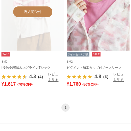
再入荷受付
SALE
タイムセール対象
SALE
SM2
SM2
[接触冷感]編み上げラインTシャツ
ピグメント加工カップ付ノースリーブ
レビュー
レビュー
4.3
4.8
（4）
（6）
を見る
を見る
¥1,617
¥1,760
-70%OFF-
-50%OFF-
1