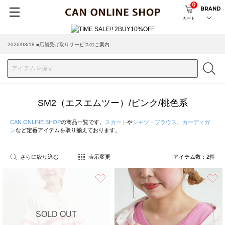
0
BRAND
カート
2026/03/18 ■店舗受け取りサービスのご案内
SM2（エスエムツー）/ピンク/桃色系
CAN ONLINE SHOP
の商品一覧です。
スカート
や
シャツ・ブラウス
、
カーディガ
ン
など定番アイテムを取り揃えております。
さらに絞り込む
表示変更
アイテム数：
2
件
お気に入り
SOLD OUT