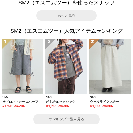
SM2（エスエムツー）を使ったスナップ
もっと見る
SM2（エスエムツー）人気アイテムランキング
1
2
3
SM2
SM2
SM2
裾ドロストカーゴハーフパンツ
起毛チェックシャツ
ウールライクスカート
￥1,947
￥1,760
￥1,760
-70%OFF-
-50%OFF-
-50%OFF-
ランキング一覧を見る