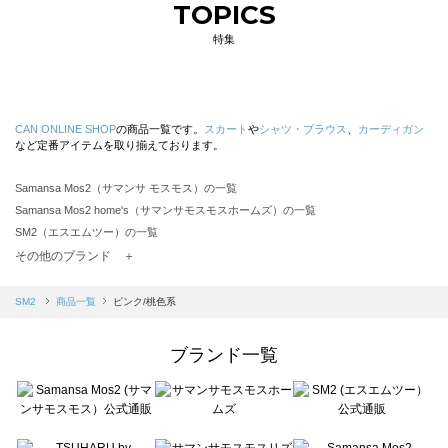
TOPICS
特集
CAN ONLINE SHOP
の商品一覧です。
スカート
や
シャツ・ブラウス
、
カーディガン
など定番アイテムを取り揃えております。
Samansa Mos2（サマンサ モスモス）の一覧
Samansa Mos2 home's（サマンサモスモスホームズ）の一覧
SM2（エスエムツー）の一覧
TSUHARU by Samansa Mos2（ツハルバイサマンサモスモス）の一覧
その他のブランド ＋
sm2rhythm（サマンサモスモス リズム）の一覧
Samansa Mos2 blue（サマンサモスモス ブルー）の一覧
SM2
商品一覧
ピンク/桃色系
Samansa Mos2 Lagom（サマンサモスモス ラーゴム）の一覧
ehka sopo（エヘカソポ）の一覧
ブランド一覧
sō4ū（ソウフォーユー）の一覧
Te chichi（テチチ）の一覧
Te chichi CLASSIC（テチチ クラシック）の一覧
Te chichi TERRASSE（テチチ テラス）の一覧