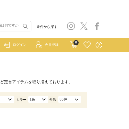
条件から探す
0
ログイン
会員登録
ど定番アイテムを取り揃えております。
1色
80件
カラー
件数