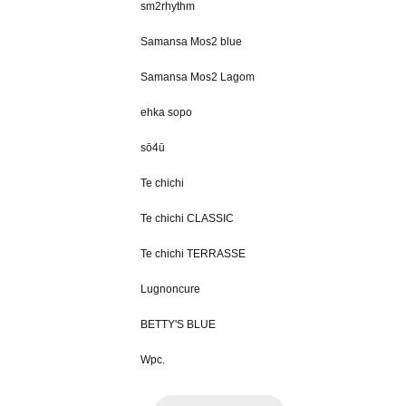
sm2rhythm
Samansa Mos2 blue
Samansa Mos2 Lagom
ehka sopo
sō4ū
Te chichi
Te chichi CLASSIC
Te chichi TERRASSE
Lugnoncure
BETTY'S BLUE
Wpc.