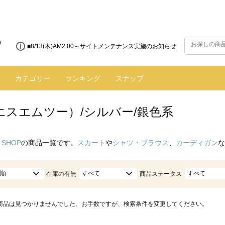
■8/13(木)AM2:00～サイトメンテナンス実施のお知らせ
カテゴリー
ランキング
スナップ
（エスエムツー）/シルバー/銀色系
 SHOP
の商品一覧です。
スカート
や
シャツ・ブラウス
、
カーディガン
な
順
すべて
すべて
在庫の有無
商品ステータス
商品は見つかりませんでした。お手数ですが、検索条件を変更してください。