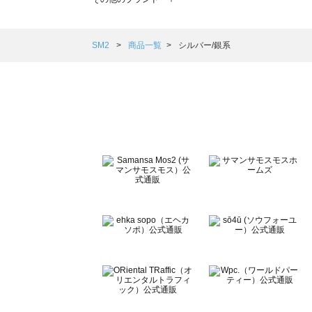
sm2rhythm（サマンサモスモス リズム）の一覧
Samansa Mos2 blue（サマンサモスモス ブルー）の一覧
Samansa Mos2 Lagom（サマンサモスモス ラーゴム）の
SM2
商品一覧
シルバー/銀系
ehka sopo（エヘカソポ）の一覧
sō4ū（ソウフォーユー）の一覧
Te chichi（テチチ）の一覧
Te chichi CLASSIC（テチチ クラシック）の一覧
Te chichi TERRASSE（テチチ テラス）の一覧
Lugnoncure（ルノンキュール）の一覧
BETTY'S BLUE（べティーズブルー）の一覧
Wpc.（ワールドパーティー）の一覧