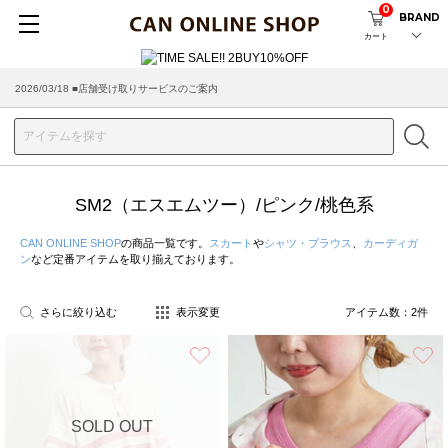
0
BRAND
カート
2026/03/18 ■店舗受け取りサービスのご案内
SM2（エスエムツー）/ピンク/桃色系
CAN ONLINE SHOP
の商品一覧です。
スカート
や
シャツ・ブラウス
、
カーディガ
ン
など定番アイテムを取り揃えております。
さらに絞り込む
表示変更
アイテム数：
2
件
お気に入り
SOLD OUT