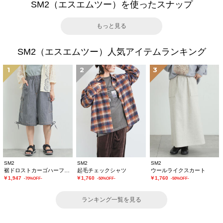
SM2（エスエムツー）を使ったスナップ
もっと見る
SM2（エスエムツー）人気アイテムランキング
1
2
3
SM2
SM2
SM2
裾ドロストカーゴハーフパンツ
起毛チェックシャツ
ウールライクスカート
￥1,947
￥1,760
￥1,760
-70%OFF-
-50%OFF-
-50%OFF-
ランキング一覧を見る