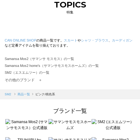
TOPICS
特集
CAN ONLINE SHOP
の商品一覧です。
スカート
や
シャツ・ブラウス
、
カーディガン
など定番アイテムを取り揃えております。
Samansa Mos2（サマンサ モスモス）の一覧
Samansa Mos2 home's（サマンサモスモスホームズ）の一覧
SM2（エスエムツー）の一覧
TSUHARU by Samansa Mos2（ツハルバイサマンサモスモス）の一覧
その他のブランド ＋
sm2rhythm（サマンサモスモス リズム）の一覧
Samansa Mos2 blue（サマンサモスモス ブルー）の一覧
SM2
商品一覧
ピンク/桃色系
Samansa Mos2 Lagom（サマンサモスモス ラーゴム）の一覧
ehka sopo（エヘカソポ）の一覧
ブランド一覧
sō4ū（ソウフォーユー）の一覧
Te chichi（テチチ）の一覧
Te chichi CLASSIC（テチチ クラシック）の一覧
Te chichi TERRASSE（テチチ テラス）の一覧