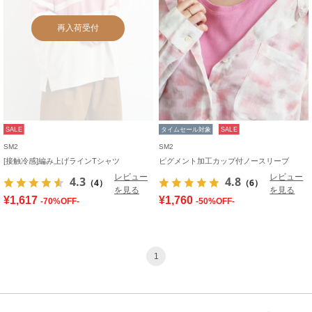
再入荷受付
SALE
タイムセール対象
SALE
SM2
SM2
[接触冷感]編み上げラインTシャツ
ピグメント加工カップ付ノースリーブ
レビュー
レビュー
4.3
4.8
（4）
（6）
を見る
を見る
¥1,617
¥1,760
-70%OFF-
-50%OFF-
1