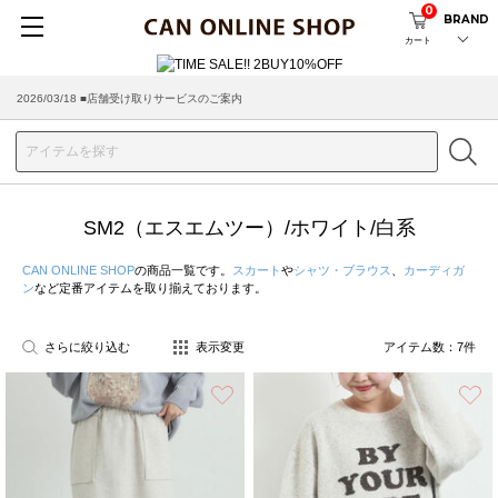
0
BRAND
カート
2026/03/18 ■店舗受け取りサービスのご案内
SM2（エスエムツー）/ホワイト/白系
CAN ONLINE SHOP
の商品一覧です。
スカート
や
シャツ・ブラウス
、
カーディガ
ン
など定番アイテムを取り揃えております。
さらに絞り込む
表示変更
アイテム数：
7
件
お気に入り