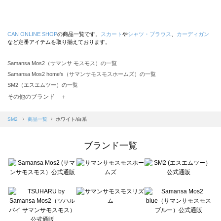
CAN ONLINE SHOP
の商品一覧です。
スカート
や
シャツ・ブラウス
、
カーディガン
など定番アイテムを取り揃えております。
Samansa Mos2（サマンサ モスモス）の一覧
Samansa Mos2 home's（サマンサモスモスホームズ）の一覧
SM2（エスエムツー）の一覧
TSUHARU by Samansa Mos2（ツハルバイサマンサモスモス）の一覧
その他のブランド ＋
sm2rhythm（サマンサモスモス リズム）の一覧
Samansa Mos2 blue（サマンサモスモス ブルー）の一覧
SM2
商品一覧
ホワイト/白系
Samansa Mos2 Lagom（サマンサモスモス ラーゴム）の一覧
ehka sopo（エヘカソポ）の一覧
ブランド一覧
sō4ū（ソウフォーユー）の一覧
Te chichi（テチチ）の一覧
Te chichi CLASSIC（テチチ クラシック）の一覧
Te chichi TERRASSE（テチチ テラス）の一覧
Lugnoncure（ルノンキュール）の一覧
BETTY'S BLUE（べティーズブルー）の一覧
Wpc.（ワールドパーティー）の一覧