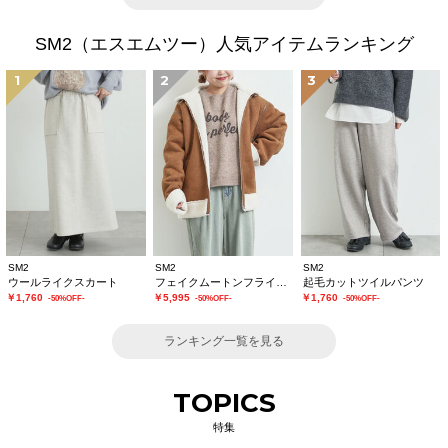
SM2（エスエムツー）人気アイテムランキング
1
2
3
SM2
SM2
SM2
ウールライクスカート
フェイクムートンフライトジャケット
起毛カットツイルパンツ
￥1,760
￥5,995
￥1,760
-50%OFF-
-50%OFF-
-50%OFF-
ランキング一覧を見る
TOPICS
特集