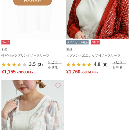
SALE
タイムセール対象
SALE
SM2
SM2
転写バックプリントノースリーブ
ピグメント加工カップ付ノースリーブ
レビュー
レビュー
3.5
4.8
（2）
（6）
を見る
を見る
¥1,155
¥1,760
-70%OFF-
-50%OFF-
お気に入り