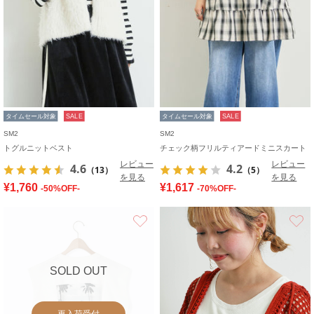
タイムセール対象
SALE
タイムセール対象
SALE
SM2
SM2
トグルニットベスト
チェック柄フリルティアードミニスカート
レビュー
レビュー
4.6
4.2
（13）
（5）
を見る
を見る
¥1,760
¥1,617
-50%OFF-
-70%OFF-
お気に入り
SOLD OUT
再入荷受付