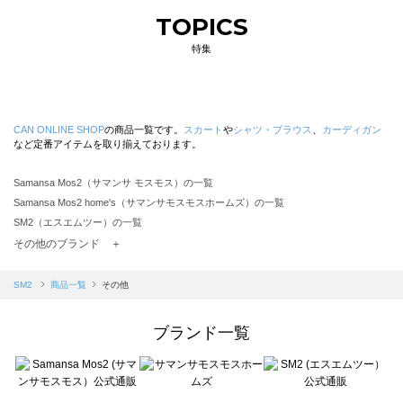
TOPICS
特集
CAN ONLINE SHOP
の商品一覧です。
スカート
や
シャツ・ブラウス
、
カーディガン
など定番アイテムを取り揃えております。
Samansa Mos2（サマンサ モスモス）の一覧
Samansa Mos2 home's（サマンサモスモスホームズ）の一覧
SM2（エスエムツー）の一覧
TSUHARU by Samansa Mos2（ツハルバイサマンサモスモス）の一覧
その他のブランド ＋
sm2rhythm（サマンサモスモス リズム）の一覧
Samansa Mos2 blue（サマンサモスモス ブルー）の一覧
SM2
商品一覧
その他
Samansa Mos2 Lagom（サマンサモスモス ラーゴム）の一覧
ehka sopo（エヘカソポ）の一覧
ブランド一覧
sō4ū（ソウフォーユー）の一覧
Te chichi（テチチ）の一覧
Te chichi CLASSIC（テチチ クラシック）の一覧
Te chichi TERRASSE（テチチ テラス）の一覧