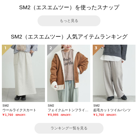
SM2（エスエムツー）を使ったスナップ
もっと見る
SM2（エスエムツー）人気アイテムランキング
1
2
3
SM2
SM2
SM2
ウールライクスカート
フェイクムートンフライトジャケット
起毛カットツイルパンツ
￥1,760
￥5,995
￥1,760
-50%OFF-
-50%OFF-
-50%OFF-
ランキング一覧を見る