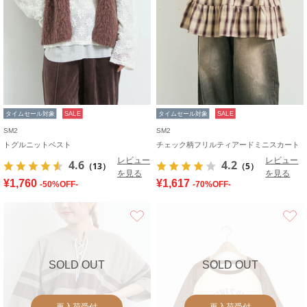
タイムセール対象
SALE
タイムセール対象
SALE
SM2
SM2
トグルニットベスト
チェック柄フリルティアードミニスカート
レビュー
レビュー
4.6
4.2
（13）
（5）
を見る
を見る
¥1,760
¥1,617
-50%OFF-
-70%OFF-
お気に入り
SOLD OUT
SOLD OUT
再入荷受付
再入荷受付