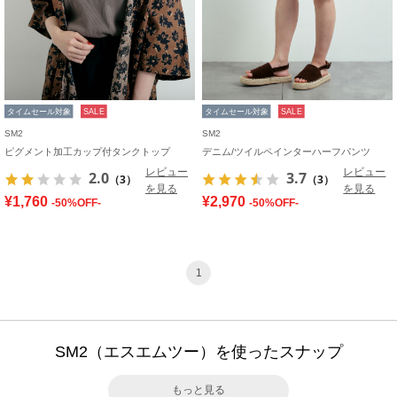
タイムセール対象
SALE
タイムセール対象
SALE
SM2
SM2
ピグメント加工カップ付タンクトップ
デニム/ツイルペインターハーフパンツ
レビュー
レビュー
2.0
3.7
（3）
（3）
を見る
を見る
¥1,760
¥2,970
-50%OFF-
-50%OFF-
1
SM2（エスエムツー）を使ったスナップ
もっと見る