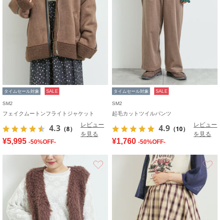
タイムセール対象
SALE
タイムセール対象
SALE
SM2
SM2
フェイクムートンフライトジャケット
起毛カットツイルパンツ
レビュー
レビュー
4.3
4.9
（8）
（10）
を見る
を見る
¥5,995
¥1,760
-50%OFF-
-50%OFF-
お気に入り