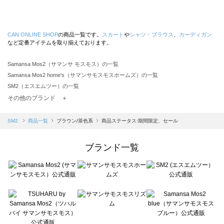
CAN ONLINE SHOP
の商品一覧です。
スカート
や
シャツ・ブラウス
、
カーディガン
など定番アイテムを取り揃えております。
Samansa Mos2（サマンサ モスモス）の一覧
Samansa Mos2 home's（サマンサモスモスホームズ）の一覧
SM2（エスエムツー）の一覧
TSUHARU by Samansa Mos2（ツハルバイサマンサモスモス）の一覧
その他のブランド ＋
sm2rhythm（サマンサモスモス リズム）の一覧
Samansa Mos2 blue（サマンサモスモス ブルー）の一覧
SM2
商品一覧
ブラウン/茶色系
商品ステータス:期間限定、セール
Samansa Mos2 Lagom（サマンサモスモス ラーゴム）の一覧
ehka sopo（エヘカソポ）の一覧
ブランド一覧
sō4ū（ソウフォーユー）の一覧
Te chichi（テチチ）の一覧
Te chichi CLASSIC（テチチ クラシック）の一覧
Te chichi TERRASSE（テチチ テラス）の一覧
Lugnoncure（ルノンキュール）の一覧
BETTY'S BLUE（べティーズブルー）の一覧
Wpc.（ワールドパーティー）の一覧