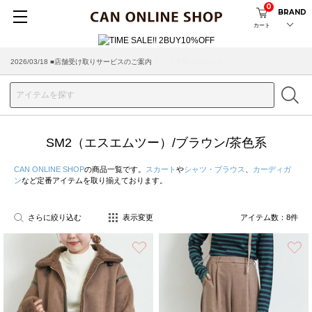
0
BRAND
カート
2026/08/04 ■8/13(木)AM2:00～サイトメンテナンス実施のお知らせ
2026/03/18 ■店舗受け取りサービスのご案内
SM2（エスエムツー）/ブラウン/茶色系
CAN ONLINE SHOP
の商品一覧です。
スカート
や
シャツ・ブラウス
、
カーディガ
ン
など定番アイテムを取り揃えております。
さらに絞り込む
表示変更
アイテム数：
8
件
お気に入り