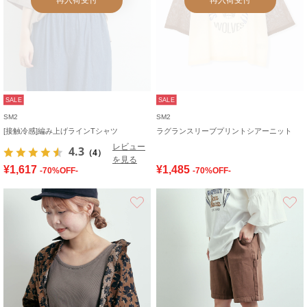
SALE
SALE
SM2
SM2
[接触冷感]編み上げラインTシャツ
ラグランスリーブプリントシアーニット
レビュー
4.3
（4）
を見る
¥1,617
¥1,485
-70%OFF-
-70%OFF-
お気に入り