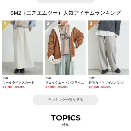
SM2（エスエムツー）人気アイテムランキング
1
2
3
SM2
SM2
SM2
ウールライクスカート
フェイクムートンフライトジャケット
起毛カットツイルパンツ
￥1,760
￥5,995
￥1,760
-50%OFF-
-50%OFF-
-50%OFF-
ランキング一覧を見る
TOPICS
特集