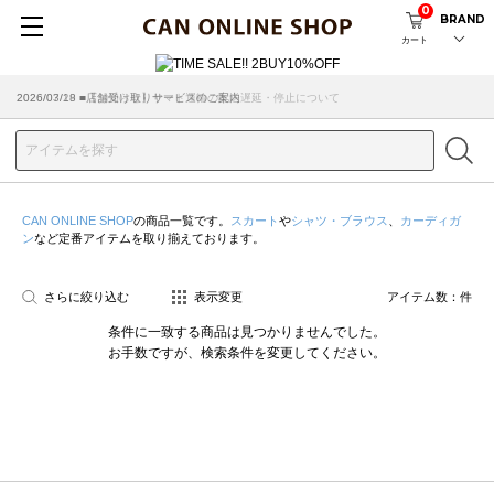
0
BRAND
カート
2026/07/29 ■【お知らせ】ヤマト運輸の配送遅延・停止について
2026/03/18 ■店舗受け取りサービスのご案内
CAN ONLINE SHOP
の商品一覧です。
スカート
や
シャツ・ブラウス
、
カーディガ
ン
など定番アイテムを取り揃えております。
さらに絞り込む
表示変更
アイテム数：
件
条件に一致する商品は見つかりませんでした。
お手数ですが、検索条件を変更してください。