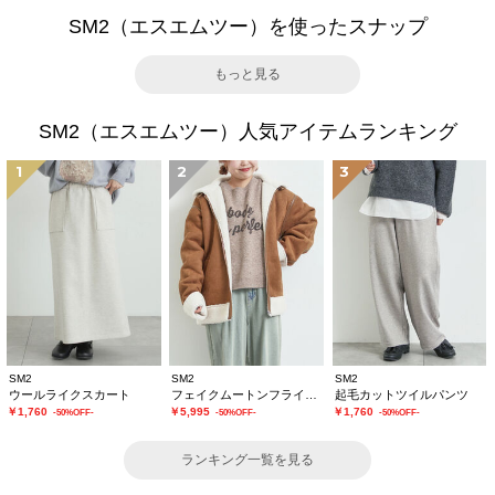
SM2（エスエムツー）を使ったスナップ
もっと見る
SM2（エスエムツー）人気アイテムランキング
1
2
3
SM2
SM2
SM2
ウールライクスカート
フェイクムートンフライトジャケット
起毛カットツイルパンツ
￥1,760
￥5,995
￥1,760
-50%OFF-
-50%OFF-
-50%OFF-
ランキング一覧を見る