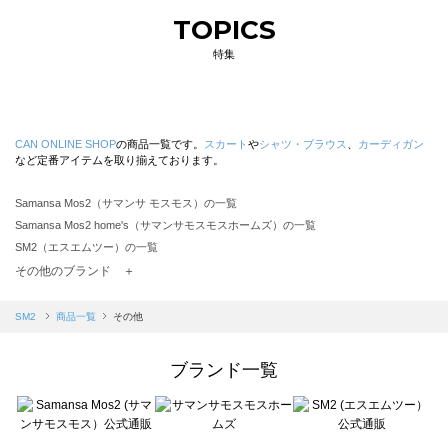
TOPICS
特集
CAN ONLINE SHOP
の商品一覧です。
スカート
や
シャツ・ブラウス
、
カーディガン
など定番アイテムを取り揃えております。
Samansa Mos2（サマンサ モスモス）の一覧
Samansa Mos2 home's（サマンサモスモスホームズ）の一覧
SM2（エスエムツー）の一覧
TSUHARU by Samansa Mos2（ツハルバイサマンサモスモス）の一覧
その他のブランド ＋
sm2rhythm（サマンサモスモス リズム）の一覧
Samansa Mos2 blue（サマンサモスモス ブルー）の一覧
SM2
商品一覧
その他
Samansa Mos2 Lagom（サマンサモスモス ラーゴム）の一覧
ehka sopo（エヘカソポ）の一覧
ブランド一覧
sō4ū（ソウフォーユー）の一覧
Te chichi（テチチ）の一覧
Te chichi CLASSIC（テチチ クラシック）の一覧
Te chichi TERRASSE（テチチ テラス）の一覧