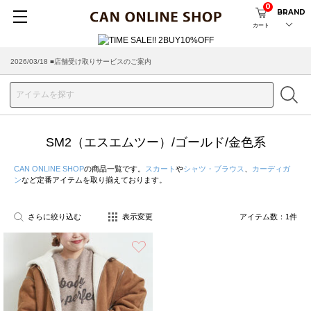
0
BRAND
カート
2026/03/18 ■店舗受け取りサービスのご案内
SM2（エスエムツー）/ゴールド/金色系
CAN ONLINE SHOP
の商品一覧です。
スカート
や
シャツ・ブラウス
、
カーディガ
ン
など定番アイテムを取り揃えております。
さらに絞り込む
表示変更
アイテム数：
1
件
お気に入り