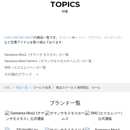
TOPICS
特集
CAN ONLINE SHOP
の商品一覧です。
スカート
や
シャツ・ブラウス
、
カーディガン
など定番アイテムを取り揃えております。
Samansa Mos2（サマンサ モスモス）の一覧
Samansa Mos2 home's（サマンサモスモスホームズ）の一覧
SM2（エスエムツー）の一覧
TSUHARU by Samansa Mos2（ツハルバイサマンサモスモス）の一覧
その他のブランド ＋
sm2rhythm（サマンサモスモス リズム）の一覧
Samansa Mos2 blue（サマンサモスモス ブルー）の一覧
SM2
商品一覧
ゴールド/金系
商品ステータス:期間限定、セール
Samansa Mos2 Lagom（サマンサモスモス ラーゴム）の一覧
ehka sopo（エヘカソポ）の一覧
ブランド一覧
sō4ū（ソウフォーユー）の一覧
Te chichi（テチチ）の一覧
Te chichi CLASSIC（テチチ クラシック）の一覧
Te chichi TERRASSE（テチチ テラス）の一覧