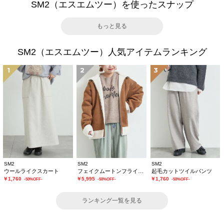
SM2（エスエムツー）を使ったスナップ
もっと見る
SM2（エスエムツー）人気アイテムランキング
1
2
3
SM2
SM2
SM2
ウールライクスカート
フェイクムートンフライトジャケット
起毛カットツイルパンツ
￥1,760
￥5,995
￥1,760
-50%OFF-
-50%OFF-
-50%OFF-
ランキング一覧を見る