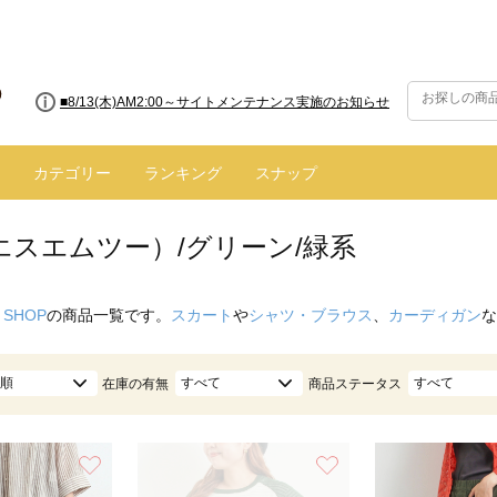
■8/13(木)AM2:00～サイトメンテナンス実施のお知らせ
カテゴリー
ランキング
スナップ
エスエムツー）/グリーン/緑系
 SHOP
の商品一覧です。
スカート
や
シャツ・ブラウス
、
カーディガン
な
順
すべて
すべて
在庫の有無
商品ステータス
お気に入り
お気に入り