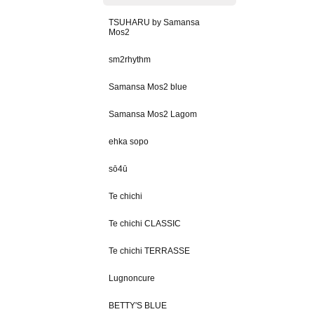
TSUHARU by Samansa
Mos2
sm2rhythm
Samansa Mos2 blue
Samansa Mos2 Lagom
ehka sopo
sō4ū
Te chichi
Te chichi CLASSIC
Te chichi TERRASSE
Lugnoncure
BETTY'S BLUE