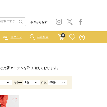
条件から探す
0
ログイン
会員登録
ど定番アイテムを取り揃えております。
1色
80件
カラー
件数
お気に入り