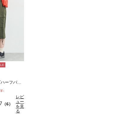
ALE
裾ドロストカーゴハーフパンツ
FF-
レビ
ュー
7
（6）
を見
る