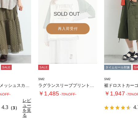
SOLD OUT
再入荷受付
SALE
SALE
タイムセール対象
S
SM2
SM2
セルフカット メッシュスカート
ラグランスリーブプリントシアーニット
￥1,485
￥1,947
0%OFF-
-70%OFF-
-70%O
レビ
ュー
4.3
4.
（3）
を見
る