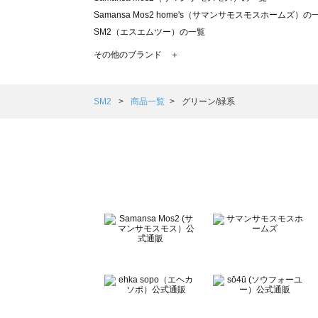
Samansa Mos2 home's（サマンサモスモスホームズ）の
SM2（エスエムツー）の一覧
TSUHARU by Samansa Mos2（ツハルバイサマンサモ
その他のブランド ＋
sm2rhythm（サマンサモスモス リズム）の一覧
Samansa Mos2 blue（サマンサモスモス ブルー）の一覧
Samansa Mos2 Lagom（サマンサモスモス ラーゴム）の
SM2
商品一覧
グリーン/緑系
ehka sopo（エヘカソポ）の一覧
sō4ū（ソウフォーユー）の一覧
Te chichi（テチチ）の一覧
Te chichi CLASSIC（テチチ クラシック）の一覧
Te chichi TERRASSE（テチチ テラス）の一覧
Lugnoncure（ルノンキュール）の一覧
BETTY'S BLUE（べティーズブルー）の一覧
Wpc.（ワールドパーティー）の一覧