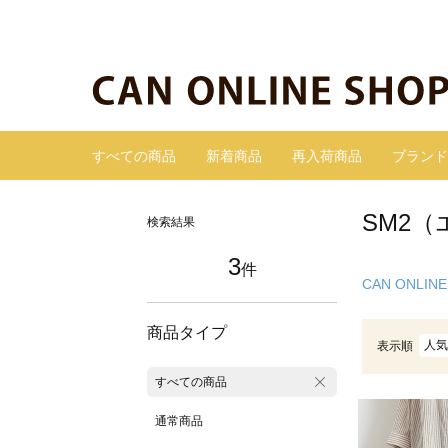
すべての商品
新着商品
再入荷商品
ブランド
SM2（
検索結果
3
件
CAN ONLINE
商品タイプ
人気
表示順
すべての商品
通常商品