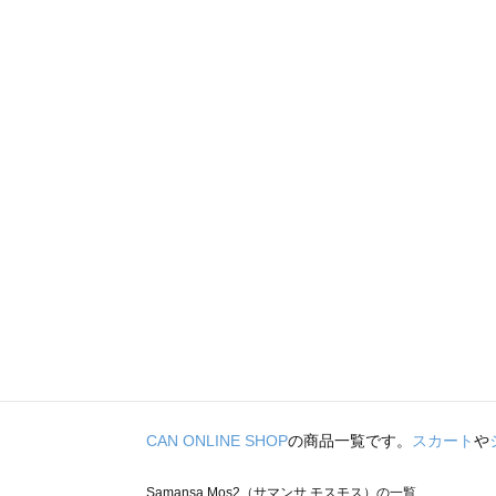
CAN ONLINE SHOP
の商品一覧です。
スカート
や
Samansa Mos2（サマンサ モスモス）の一覧