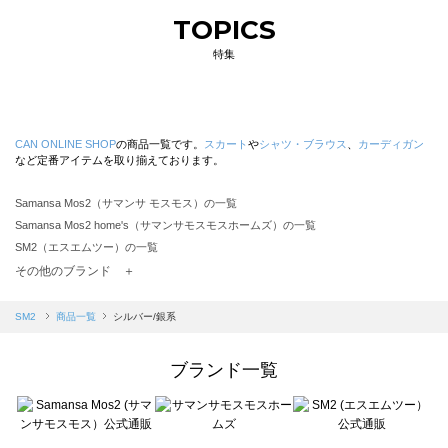
TOPICS
特集
CAN ONLINE SHOP
の商品一覧です。
スカート
や
シャツ・ブラウス
、
カーディガン
など定番アイテムを取り揃えております。
Samansa Mos2（サマンサ モスモス）の一覧
Samansa Mos2 home's（サマンサモスモスホームズ）の一覧
SM2（エスエムツー）の一覧
TSUHARU by Samansa Mos2（ツハルバイサマンサモスモス）の一覧
その他のブランド ＋
sm2rhythm（サマンサモスモス リズム）の一覧
Samansa Mos2 blue（サマンサモスモス ブルー）の一覧
SM2
商品一覧
シルバー/銀系
Samansa Mos2 Lagom（サマンサモスモス ラーゴム）の一覧
ehka sopo（エヘカソポ）の一覧
ブランド一覧
sō4ū（ソウフォーユー）の一覧
Te chichi（テチチ）の一覧
Te chichi CLASSIC（テチチ クラシック）の一覧
Te chichi TERRASSE（テチチ テラス）の一覧