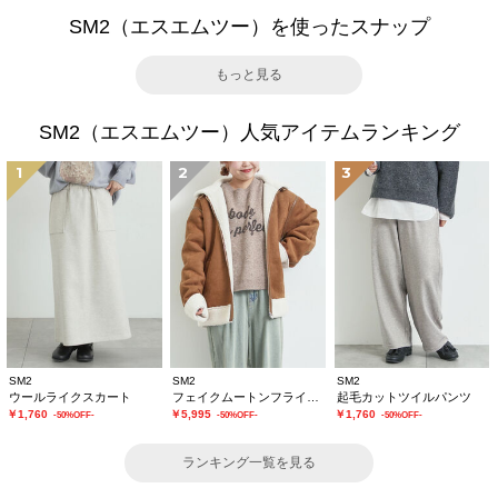
SM2（エスエムツー）を使ったスナップ
もっと見る
SM2（エスエムツー）人気アイテムランキング
1
2
3
SM2
SM2
SM2
ウールライクスカート
フェイクムートンフライトジャケット
起毛カットツイルパンツ
￥1,760
￥5,995
￥1,760
-50%OFF-
-50%OFF-
-50%OFF-
ランキング一覧を見る