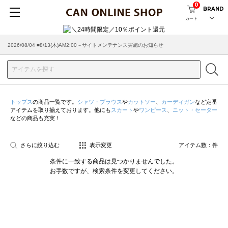
0
BRAND
カート
2026/08/04 ■8/13(木)AM2:00～サイトメンテナンス実施のお知らせ
トップス
の商品一覧です。
シャツ・ブラウス
や
カットソー
、
カーディガン
など定番
アイテムを取り揃えております。他にも
スカート
や
ワンピース
、
ニット・セーター
などの商品も充実！
さらに絞り込む
表示変更
アイテム数：
件
条件に一致する商品は見つかりませんでした。
お手数ですが、検索条件を変更してください。