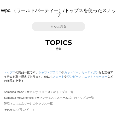
Wpc.（ワールドパーティー）/トップスを使ったスナッ
プ
もっと見る
TOPICS
特集
トップス
の商品一覧です。
シャツ・ブラウス
や
カットソー
、
カーディガン
など定番ア
イテムを取り揃えております。他にも
スカート
や
ワンピース
、
ニット・セーター
など
の商品も充実！
Samansa Mos2（サマンサ モスモス）のトップス一覧
Samansa Mos2 home's（サマンサモスモスホームズ）のトップス一覧
SM2（エスエムツー）のトップス一覧
TSUHARU by Samansa Mos2（ツハルバイサマンサモスモス）のトップス一覧
その他のブランド ＋
sm2rhythm（サマンサモスモス リズム）のトップス一覧