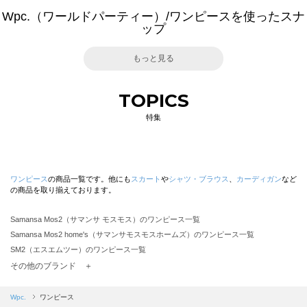
Wpc.（ワールドパーティー）/ワンピースを使ったスナ
ップ
もっと見る
TOPICS
特集
ワンピース
の商品一覧です。他にも
スカート
や
シャツ・ブラウス
、
カーディガン
など
の商品を取り揃えております。
Samansa Mos2（サマンサ モスモス）のワンピース一覧
Samansa Mos2 home's（サマンサモスモスホームズ）のワンピース一覧
SM2（エスエムツー）のワンピース一覧
TSUHARU by Samansa Mos2（ツハルバイサマンサモスモス）のワンピース一覧
その他のブランド ＋
sm2rhythm（サマンサモスモス リズム）のワンピース一覧
Samansa Mos2 blue（サマンサモスモス ブルー）のワンピース一覧
Wpc.
ワンピース