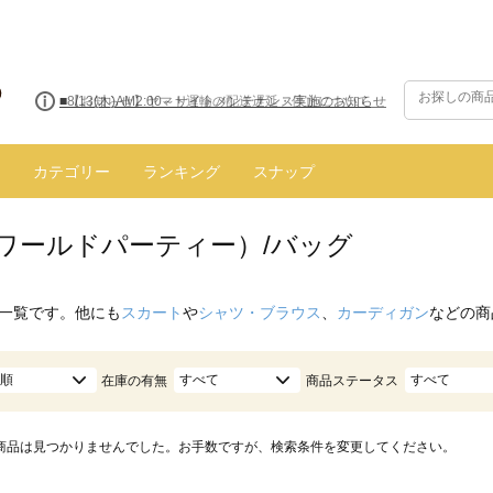
■8/13(木)AM2:00～サイトメンテナンス実施のお知らせ
カテゴリー
ランキング
スナップ
（ワールドパーティー）/バッグ
一覧です。他にも
スカート
や
シャツ・ブラウス
、
カーディガン
などの商
順
すべて
すべて
在庫の有無
商品ステータス
商品は見つかりませんでした。お手数ですが、検索条件を変更してください。