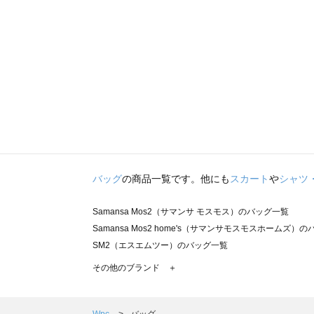
バッグ
の商品一覧です。他にも
スカート
や
シャツ
Samansa Mos2（サマンサ モスモス）のバッグ一覧
Samansa Mos2 home's（サマンサモスモスホームズ）
SM2（エスエムツー）のバッグ一覧
TSUHARU by Samansa Mos2（ツハルバイサマンサ
その他のブランド ＋
sm2rhythm（サマンサモスモス リズム）のバッグ一覧
Samansa Mos2 blue（サマンサモスモス ブルー）のバッ
Samansa Mos2 Lagom（サマンサモスモス ラーゴム）