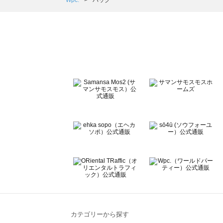
Wpc.
バッグ
ehka sopo（エヘカソポ）のバッグ一覧
sō4ū（ソウフォーユー）のバッグ一覧
Te chichi（テチチ）のバッグ一覧
Te chichi CLASSIC（テチチ クラシック）のバッグ一覧
Te chichi TERRASSE（テチチ テラス）のバッグ一覧
Lugnoncure（ルノンキュール）のバッグ一覧
BETTY'S BLUE（べティーズブルー）のバッグ一覧
Wpc.（ワールドパーティー）のバッグ一覧
カテゴリーから探す