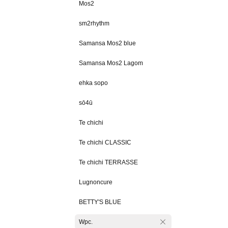
Mos2
sm2rhythm
Samansa Mos2 blue
Samansa Mos2 Lagom
ehka sopo
sō4ū
Te chichi
Te chichi CLASSIC
Te chichi TERRASSE
Lugnoncure
BETTY'S BLUE
Wpc.