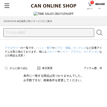
0
BRAND
カート
2026/03/18 ■店舗受け取りサービスのご案内
アクセサリー
の一覧です。
ハット・帽子
や
ピアス・指輪
、
ネックレス
など定番アイ
テムを取り揃えております。他にも
スカート
や
シャツ・ブラウス
、
カーディガン
な
どの商品も充実！
さらに絞り込む
表示変更
アイテム数：
件
条件に一致する商品は見つかりませんでした。
お手数ですが、検索条件を変更してください。