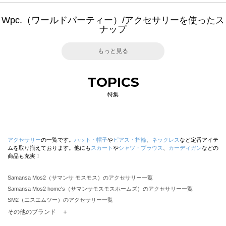
Wpc.（ワールドパーティー）/アクセサリーを使ったス
ナップ
もっと見る
TOPICS
特集
アクセサリー
の一覧です。
ハット・帽子
や
ピアス・指輪
、
ネックレス
など定番アイテ
ムを取り揃えております。他にも
スカート
や
シャツ・ブラウス
、
カーディガン
などの
商品も充実！
Samansa Mos2（サマンサ モスモス）のアクセサリー一覧
Samansa Mos2 home's（サマンサモスモスホームズ）のアクセサリー一覧
SM2（エスエムツー）のアクセサリー一覧
TSUHARU by Samansa Mos2（ツハルバイサマンサモスモス）のアクセサリー一覧
その他のブランド ＋
sm2rhythm（サマンサモスモス リズム）のアクセサリー一覧