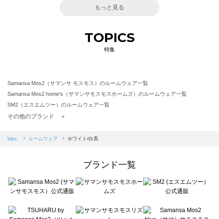
もっと見る
TOPICS
特集
Samansa Mos2（サマンサ モスモス）のルームウェア一覧
Samansa Mos2 home's（サマンサモスモスホームズ）のルームウェア一覧
SM2（エスエムツー）のルームウェア一覧
TSUHARU by Samansa Mos2（ツハルバイサマンサモスモス）のルームウェア一覧
その他のブランド ＋
sm2rhythm（サマンサモスモス リズム）のルームウェア一覧
Samansa Mos2 blue（サマンサモスモス ブルー）のルームウェア一覧
Wpc.
ルームウェア
ホワイト/白系
Samansa Mos2 Lagom（サマンサモスモス ラーゴム）のルームウェア一覧
ehka sopo（エヘカソポ）のルームウェア一覧
ブランド一覧
sō4ū（ソウフォーユー）のルームウェア一覧
Te chichi（テチチ）のルームウェア一覧
Te chichi CLASSIC（テチチ クラシック）のルームウェア一覧
Te chichi TERRASSE（テチチ テラス）のルームウェア一覧
Lugnoncure（ルノンキュール）のルームウェア一覧